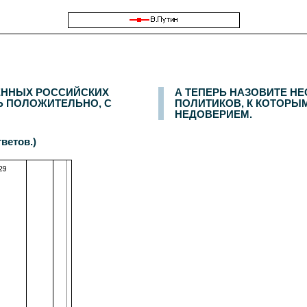
дентов. Дополнительный опрос населения Москвы -
600
респондентов. Статистическая погрешность не превышает
3,6%
.
ЕННЫХ РОССИЙСКИХ
А ТЕПЕРЬ НАЗОВИТЕ Н
Ь ПОЛОЖИТЕЛЬНО, С
ПОЛИТИКОВ, К КОТОРЫ
НЕДОВЕРИЕМ.
ветов.)