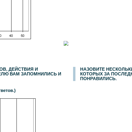
дентов. Дополнительный опрос населения Москвы -
600
респондентов. Статистическая погрешность не превышает
3,6%
.
ОВ, ДЕЙСТВИЯ И
НАЗОВИТЕ НЕСКОЛЬК
ЕЛЮ ВАМ ЗАПОМНИЛИСЬ И
КОТОРЫХ ЗА ПОСЛЕД
ПОНРАВИЛИСЬ.
ветов.)