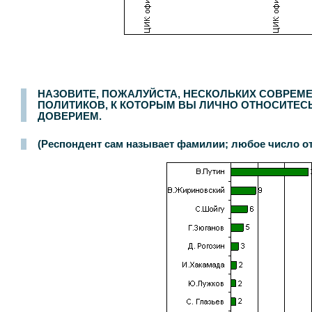
Опрос населения в
200
населенных пунктах
44
областей, краев и республик России. Интервью по месту жительства
3-4 сентября 2005 г.
.
3000
респон
НАЗОВИТЕ, ПОЖАЛУЙСТА, НЕСКОЛЬКИХ СОВРЕМ
ПОЛИТИКОВ, К КОТОРЫМ ВЫ ЛИЧНО ОТНОСИТЕС
ДОВЕРИЕМ.
(Респондент сам называет фамилии; любое число от