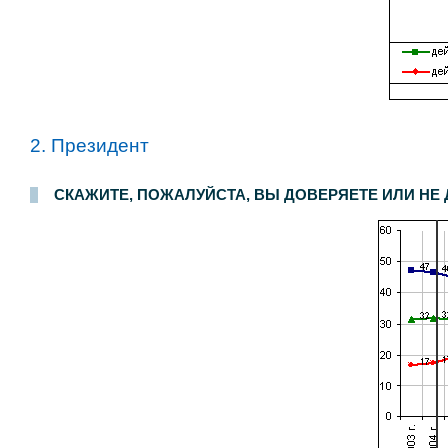
2. Президент
Опрос населения в
200
населенных пунктах
44
областей, краев и республик России. Интервью по месту жительства
3-4 сентября 2005 г.
.
3000
респон
СКАЖИТЕ, ПОЖАЛУЙСТА, ВЫ ДОВЕРЯЕТЕ ИЛИ НЕ Д