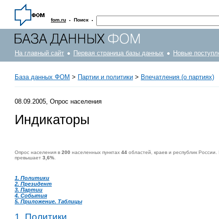
·
·
fom.ru
Поиск
На главный сайт
Первая страница базы данных
Новые поступл
База данных ФОМ
>
Партии и политики
>
Впечатления (о партиях)
08.09.2005, Опрос населения
Индикаторы
Опрос населения в
200
населенных пунктах
44
областей, краев и республик России.
превышает
3,6%
.
1. Политики
2. Президент
3. Партии
4. События
5. Приложение. Таблицы
1. Политики