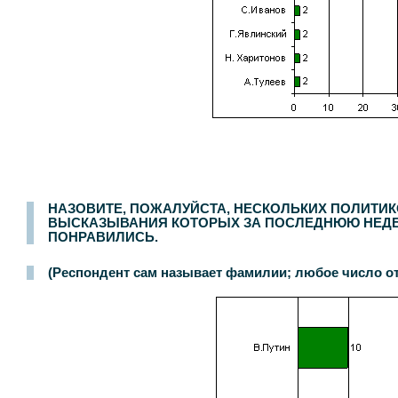
Опрос населения в
200
населенных пунктах
44
областей, краев и республик России. Интервью по месту жительства
3-4 сентября 2005 г.
.
3000
респон
НАЗОВИТЕ, ПОЖАЛУЙСТА, НЕСКОЛЬКИХ ПОЛИТИК
ВЫСКАЗЫВАНИЯ КОТОРЫХ ЗА ПОСЛЕДНЮЮ НЕД
ПОНРАВИЛИСЬ.
(Респондент сам называет фамилии; любое число от