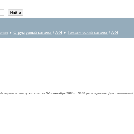
ения
Структурный каталог
/
А-Я
Тематический каталог
/
А-Я
 Интервью по месту жительства
3-4 сентября 2005 г.
.
3000
респондентов. Дополнительный 