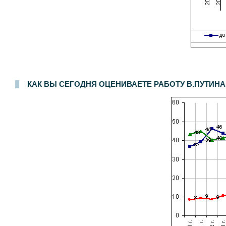
Опрос населения в
200
населенных пунктах
44
областей, краев и республик России. Интервью по месту жительства
3-4 сентября 2005 г.
.
3000
респон
КАК ВЫ СЕГОДНЯ ОЦЕНИВАЕТЕ РАБОТУ В.ПУТИНА