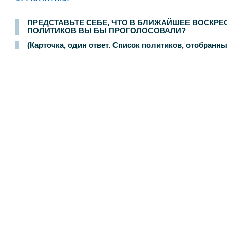
Опрос населения в
200
населенных пунктах
44
областей, краев и республик России. Интервью по месту жительства
3-4 сентября 2005 г.
.
3000
респон
ПРЕДСТАВЬТЕ СЕБЕ, ЧТО В БЛИЖАЙШЕЕ ВОСКРЕ
ПОЛИТИКОВ ВЫ БЫ ПРОГОЛОСОВАЛИ?
(Карточка, один ответ. Список политиков, отобранн