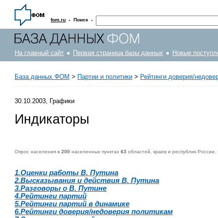
·
·
fom.ru
Поиск
На главный сайт
Первая страница базы данных
Новые поступл
База данных ФОМ
>
Партии и политики
>
Рейтинги доверия/недове
30.10.2003, Графики
Индикаторы
Опрос населения в
200
населенных пунктах
63
областей, краев и республик России.
1.Оценки работы В. Путина
2.Высказывания и действия В. Путина
3.Разговоры о В. Путине
4.Рейтинги партий
5.Рейтинги партий в динамике
6.Рейтинги доверия/недоверия политикам