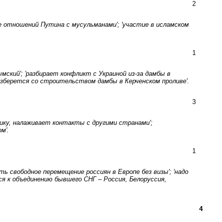
2
ние отношений Путина с мусульманами'; 'участие в исламском
1
мский'; 'разбирает конфликт с Украиной из-за дамбы в
 разберется со строительством дамбы в Керченском проливе'.
3
мерику, налаживает контакты с другими странами';
м'.
1
ыть свободное перемещение россиян в Европе без визы'; 'надо
ся к объединению бывшего СНГ – Россия, Белоруссия,
4