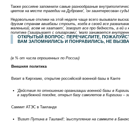
Также россияне запомнили самые разнообразные внутриполитичес
цветов на месте трагедии на Дубровке', 'он заинтересован судь
Недовольные отклики на этой неделе чаще всего вызывали высказ
другим странам авиабазы строить, когда в своей все разваливает
маленький, всем не хватает', 'говорит все про бедность, а ей и
политике (
'заигрывает с олигархами', 'мало занимается внутрен
ОТКРЫТЫЙ ВОПРОС: ПЕРЕЧИСЛИТЕ, ПОЖАЛУЙСТ
ВАМ ЗАПОМНИЛИСЬ И ПОНРАВИЛИСЬ, НЕ ВЫЗВ
(в % от числа опрошенных по России)
Внешняя политика
Визит в Киргизию, открытие российской военной базы в Канте
'Действия по отношению организации военной базы в Киргизии
в зарубежной поездке, открыл базу самолетов в Киргизии – з
Саммит АТЭС в Таиланде
'Визит Путина в Таиланд'; 'выступление на саммите в Бангкоке