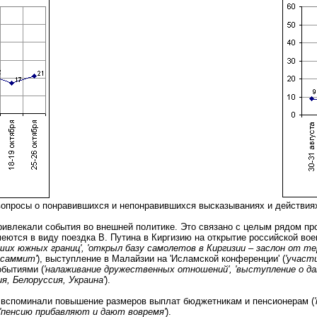
вопросы о понравившихся и непонравившихся высказываниях и действиях
ивлекали события во внешней политике. Это связано с целым рядом пр
ются в виду поездка В. Путина в Киргизию на открытие российской воен
аших южных границ', 'открыл базу самолетов в Киргизии – заслон от т
 саммит'
), выступление в Малайзии на 'Исламской конференции' (
'участ
обытиями (
'налаживание дружественных отношений', 'выступление о д
, Белоруссия, Украина'
).
о вспоминали повышение размеров выплат бюджетникам и пенсионерам (
 'пенсию прибавляют и дают вовремя'
).