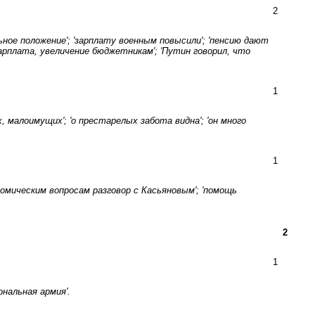
2
ое положение'; 'зарплату военным повысили'; 'пенсию дают
арплата, увеличение бюджетникам'; 'Путин говорил, что
1
х, малоимущих'; 'о престарелых забота видна'; 'он много
1
ономическим вопросам разговор с Касьяновым'; 'помощь
2
1
ональная армия'.