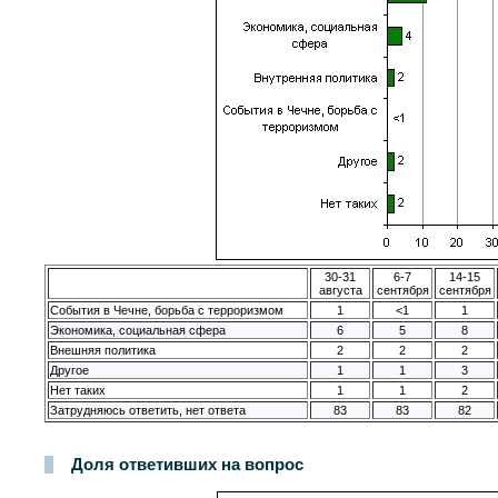
30-31
6-7
14-15
августа
сентября
сентября
События в Чечне, борьба с терроризмом
1
<1
1
Экономика, социальная сфера
6
5
8
Внешняя политика
2
2
2
Другое
1
1
3
Нет таких
1
1
2
Затрудняюсь ответить, нет ответа
83
83
82
Доля ответивших на вопрос