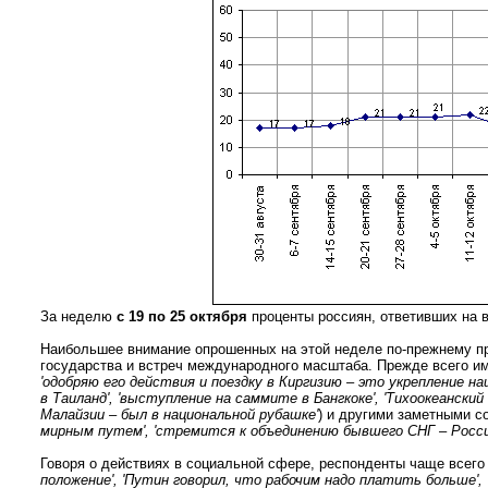
За неделю
с 19 по 25 октября
проценты россиян, ответивших на 
Наибольшее внимание опрошенных на этой неделе по-прежнему пр
государства и встреч международного масштаба. Прежде всего име
'одобряю его действия и поездку в Киргизию – это укрепление н
в Таиланд', 'выступление на саммите в Бангкоке', 'Тихоокеанский
Малайзии – был в национальной рубашке'
) и другими заметными с
мирным путем', 'стремится к объединению бывшего СНГ – Россия
Говоря о действиях в социальной сфере, респонденты чаще всег
положение', 'Путин говорил, что рабочим надо платить больше',