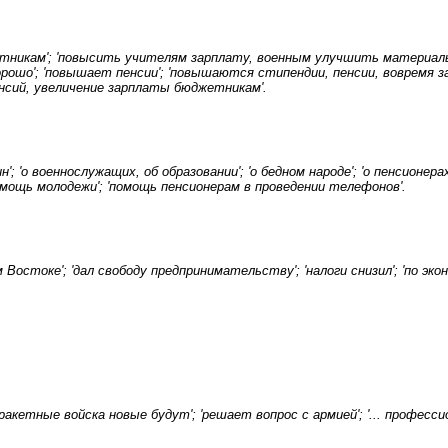
етникам'; 'повысить учителям зарплату, военным улучшить материальн
орошо'; 'повышает пенсии'; 'повышаются стипендии, пенсии, вовремя з
нсий, увеличение зарплаты бюджетникам'.
'; 'о военнослужащих, об образовании'; 'о бедном народе'; 'о пенсионера
помощь молодежи'; 'помощь пенсионерам в проведении телефонов'.
Востоке'; 'дал свободу предпринимательству'; 'налоги снизил'; 'по эк
ракетные войска новые будут'; 'решает вопрос с армией'; '... професси