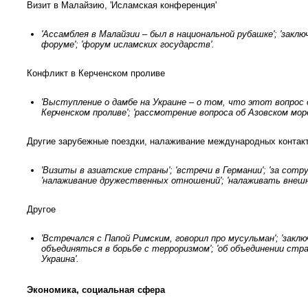
Визит в Малайзию, 'Исламская конференция'
'Ассамблея в Малайзии – был в национальной рубашке'; 'закл
форуме'; 'форум исламских государств'.
Конфликт в Керченском проливе
'Выступление о дамбе на Украине – о том, что этот вопрос 
Керченском проливе'; 'рассмотрение вопроса об Азовском мо
Другие зарубежные поездки, налаживание международных контак
'Визиты в азиатские страны'; 'встречи в Германии'; 'за сотр
'налаживание дружественных отношений'; 'налаживать внешние 
Другое
'Встречался с Папой Римским, говорил про мусульман'; 'заклю
объединяться в борьбе с терроризмом'; 'об объединении стр
Украина'.
Экономика, социальная сфера