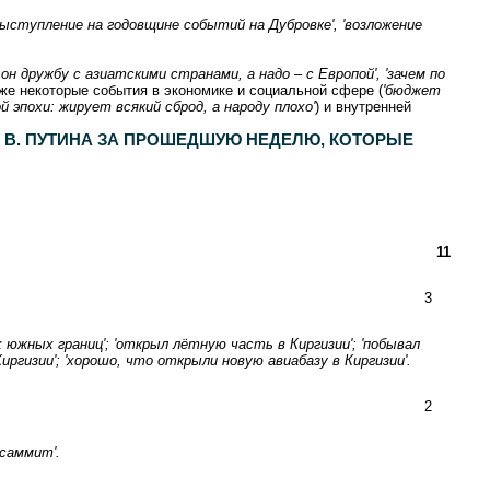
'выступление на годовщине событий на Дубровке', 'возложение
 он дружбу с азиатскими странами, а надо – с Европой', 'зачем по
акже некоторые события в экономике и социальной сфере (
'бюджет
 эпохи: жирует всякий сброд, а народу плохо'
) и внутренней
 В. ПУТИНА ЗА ПРОШЕДШУЮ НЕДЕЛЮ, КОТОРЫЕ
11
3
 южных границ'; 'открыл лётную часть в Киргизии'; 'побывал
ргизии'; 'хорошо, что открыли новую авиабазу в Киргизии'.
2
 саммит'.