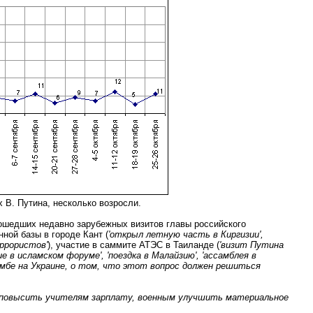
 В. Путина, несколько возросли.
ошедших недавно зарубежных визитов главы российского
ной базы в городе Кант (
'открыл летную часть в Киргизии',
еррористов'
), участие в саммите АТЭС в Таиланде (
'визит Путина
ие в исламском форуме', 'поездка в Малайзию', 'ассамблея в
амбе на Украине, о том, что этот вопрос должен решиться
'повысить учителям зарплату, военным улучшить материальное