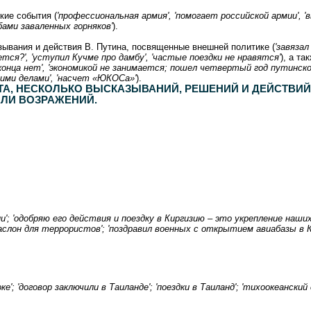
кие события (
'профессиональная армия', 'помогает российской армии', 
бами заваленных горняков'
).
ывания и действия В. Путина, посвященные внешней политике (
'завязал
ся?', 'уступил Кучме про дамбу', 'частые поездки не нравятся'
), а т
 конца нет', 'экономикой не занимается; пошел четвертый год путинской
ними делами', 'насчет «ЮКОСа»'
).
А, НЕСКОЛЬКО ВЫСКАЗЫВАНИЙ, РЕШЕНИЙ И ДЕЙСТВИЙ
АЛИ ВОЗРАЖЕНИЙ.
'; 'одобряю его действия и поездку в Киргизию – это укрепление наших
аслон для террористов'; 'поздравил военных с открытием авиабазы в Ки
'; 'договор заключили в Таиланде'; 'поездки в Таиланд'; 'тихоокеанский