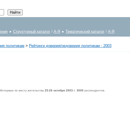
ения
Структурный каталог
/
А-Я
Тематический каталог
/
А-Я
рия политикам
>
Рейтинги доверия/недоверия политикам - 2003
 Интервью по месту жительства
25-26 октября 2003 г
.
3000
респондентов.