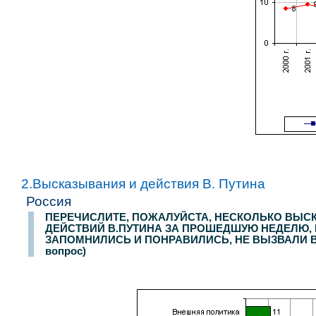
Опрос населения в
200
населенных пунктах
63
областей, краев и республик России. Интервью по месту жительства
25-26 октября 2003 г
.
3000
рес
2.Высказывания и действия В. Путина
Россия
ПЕРЕЧИСЛИТЕ, ПОЖАЛУЙСТА, НЕСКОЛЬКО ВЫС
ДЕЙСТВИЙ В.ПУТИНА ЗА ПРОШЕДШУЮ НЕДЕЛЮ,
ЗАПОМНИЛИСЬ И ПОНРАВИЛИСЬ, НЕ ВЫЗВАЛИ В
вопрос)