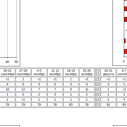
20-21
27-28
4-5
11-12
18-19
25-26
30-31
6-7
сентября
сентября
октября
октября
октября
октября
августа
сентя
<1
1
<1
<1
1
<1
<1
<1
4
5
5
5
3
4
3
1
10
12
7
7
9
11
1
<1
1
2
2
3
1
2
1
1
1
<1
1
2
1
2
2
4
79
79
79
78
83
79
91
93