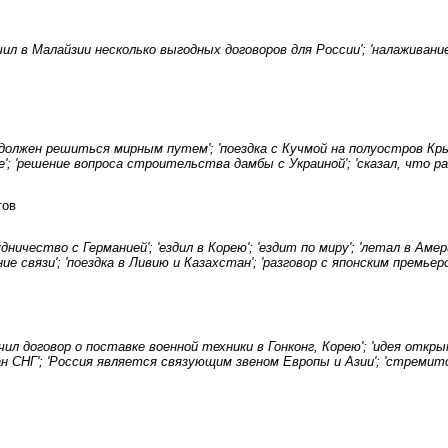
ючил в Малайзии несколько выгодных договоров для России'; 'налажива
должен решиться мирным путем'; 'поездка с Кучмой на полуостров Кры
ре'; 'решение вопроса строительства дамбы с Украиной'; 'сказал, что
тов
удничество с Германией'; 'ездил в Корею'; 'ездит по миру'; 'летал в А
связи'; 'поездка в Ливию и Казахстан'; 'разговор с японским премьеро
чил договор о поставке военной техники в Гонконг, Корею'; 'идея откр
ан СНГ'; 'Россия является связующим звеном Европы и Азии'; 'стремит