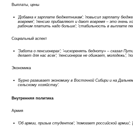
Выплаты, цены
'Добавка к зарплате бюджетникам'; 'повысил зарплату бюдж
вовремя'; 'пенсию прибавляют и дают вовремя – это очень х
рабочим платить надо больше'; 'стабильность в выплате пе
Социальный аспект
'Забота о пенсионерах'; '«искоренять бедноту» – сказал Путин
делает для нас всех'; 'пенсионеров не обижает, молодежь'; '
Экономика
'Бурно развивает экономику в Восточной Сибири и на Дальнем 
сельскому хозяйству'.
Внутренняя политика
Армия
'Об армии, призыв студентов'; 'помогает российской армии'; '