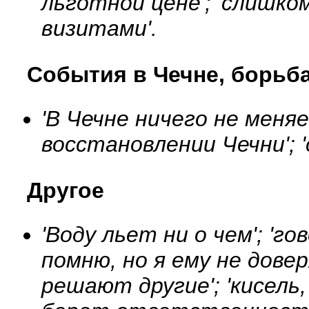
льготной цене'; 'слишко
визитами'.
События в Чечне, борьб
'В Чечне ничего не меняет
восстановлении Чечни'; '
Другое
'Воду льет ни о чем'; 'го
помню, но я ему не довер
решают другие'; 'кисель, 