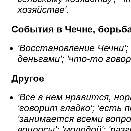
хозяйстве'.
События в Чечне, борьб
'Восстановление Чечни'; 
деньгами'; 'что-то говор
Другое
'Все в нем нравится, нор
'говорит гладко'; 'есть
'занимается всеми вопр
вопросы'; 'молодой'; 'р