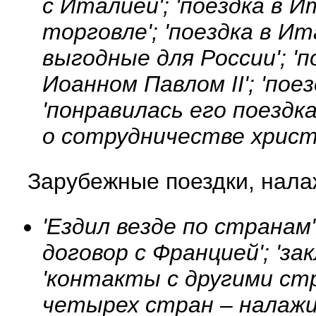
с Италией'; 'поездка в
торговле'; 'поездка в И
выгодные для России'; '
Иоанном Павлом II'; 'по
'понравилась его поездка
о сотрудничестве христи
Зарубежные поездки, нал
'Ездил везде по странам'
договор с Францией'; 'за
'контакты с другими стр
четырех стран – налажи