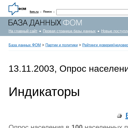
·
·
fom.ru
Поиск
На главный сайт
Первая страница базы данных
Новые поступл
База данных ФОМ
>
Партии и политики
>
Рейтинги доверия/недове
13.11.2003, Опрос населен
Индикаторы
Опрос населения в
100
населенных п