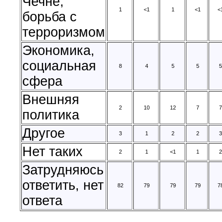
Чечне,
1
<1
1
<1
<
борьба с
терроризмом
Экономика,
социальная
8
4
5
5
5
сфера
Внешняя
2
10
12
7
7
политика
Другое
3
1
2
2
3
Нет таких
2
1
<1
1
2
Затрудняюсь
ответить, нет
82
79
79
79
7
ответа