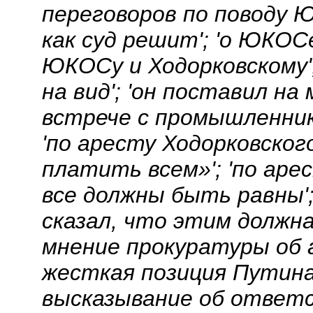
переговоров по поводу Ю
как суд решит'; 'о ЮКОС
ЮКОСу и Ходорковскому'
на вид'; 'он поставил на
встрече с промышленник
'по аресту Ходорковског
платить всем»'; 'по аре
все должны быть равны';
сказал, что этим должна
мнение прокуратуры об а
жесткая позиция Путина 
высказывание об ответс