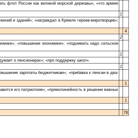
ать флот России как великой морской державы»; «что армию
1
жений и зданий»; «награждал в Кремле героев-миротворцев»;
4
2
ономике»; «повышение экономики»; «поднимать надо сельское
1
 думает о пенсионерах»; «про поддержку школ».
1
овышение зарплаты бюджетникам»; «прибавка к пенсии в два-
1
равится его патриотизм»; «прямолинейность в решении важных
1
78