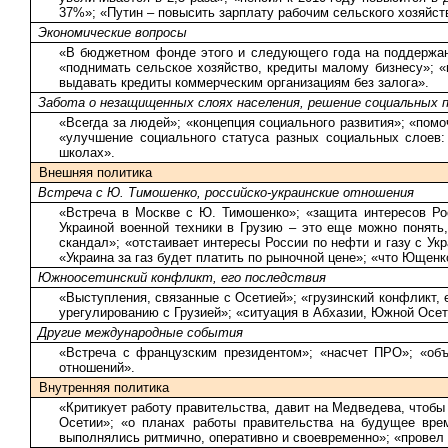
37%»; «Путин – повысить зарплату рабочим сельского хозяйст
Экономические вопросы
«В бюджетном фонде этого и следующего года на поддержани
«поднимать сельское хозяйство, кредиты малому бизнесу»; «
выдавать кредиты коммерческим организациям без залога».
Забота о незащищенных слоях населения, решение социальных 
«Всегда за людей»; «концепция социального развития»; «помо
«улучшение социального статуса разных социальных слоев:
школах».
Внешняя политика
Встреча с Ю. Тимошенко, российско-украинские отношения
«Встреча в Москве с Ю. Тимошенко»; «защита интересов Рос
Украиной военной техники в Грузию – это еще можно понять,
скандал»; «отстаивает интересы России по нефти и газу с Ук
«Украина за газ будет платить по рыночной цене»; «что Ющен
Южноосетинский конфликт, его последствия
«Выступления, связанные с Осетией»; «грузинский конфликт, е
урегулированию с Грузией»; «ситуация в Абхазии, Южной Осет
Другие международные события
«Встреча с французским президентом»; «насчет ПРО»; «об
отношений».
Внутренняя политика
«Критикует работу правительства, давит на Медведева, чтобы 
Осетии»; «о планах работы правительства на будущее врем
выполнялись ритмично, оперативно и своевременно»; «провел