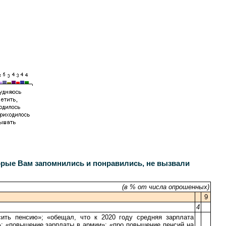
орые Вам запомнились и понравились, не вызвали
(в % от числа опрошенных)
9
4
сить пенсию»; «обещал, что к 2020 году средняя зарплата
»; «повышение зарплаты в армии»; «про повышение пенсий на