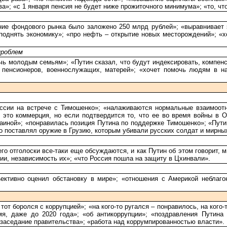
ва»; «с 1 января пенсия не будет ниже прожиточного минимума»; «то, 
е фондового рынка было заложено 250 млрд рублей»; «выравнивает э
поднять экономику»; «про нефть – открытие новых месторождений»; «х
проблем
чь молодым семьям»; «Путин сказал, что будут индексировать, компенси
 пенсионеров, военнослужащих, матерей»; «хочет помочь людям в на
сии на встрече с Тимошенко»; «налаживаются нормальные взаимоотно
 это коммерция, но если подтвердится то, что ее во время войны в 
раиной»; «понравилась позиция Путина по поддержке Тимошенко»; «Пути
ко поставлял оружие в Грузию, которым убивали русских солдат и мирны
го отголоски все-таки еще обсуждаются, и как Путин об этом говорит, м
ии, независимость их»; «что Россия пошла на защиту в Цхинвали».
ъективно оценил обстановку в мире»; «отношения с Америкой небла
тот боролся с коррупцией»; «на кого-то ругался – понравилось, на кого
я, даже до 2020 года»; «об антикоррупции»; «поздравления Путина
 заседание правительства»; «работа над коррумпированностью власти».