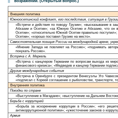
возражений. (Открытый вопрос.)
Внешняя политика
Южноосетинский конфликт, его последствия, ситуация в Грузии
«Встречи и действия по поводу Грузии»; «высказывание в за
Абхазии и Осетии»; «за Южную Осетию и Абхазию, что он в
Осетии»; «относительно Южной Осетии правильно поступил»; 
Осетии»; «хорошо поставил Грузию на место».
Самостоятельная позиция России на международной арене, укр
«Мнение Запада не повлияет на Россию»; «поднимать автори
понукать Россию».
Встреча с А. Меркель
«Встреча с канцлером Германии по вопросам выхода из миро
финансового кризиса»; «Медведев и канцлер Германии подписа
Другие международные события
«Встреча в Оренбурге с президентом Венесуэлы Уго Чавесом
«подписал с Кореей соглашение о рыболовстве, транспорте, т
Внутренняя политика
Поездки по стране
«Выступление в Магадане»; «выступление на Дальнем Востоке»
Борьба с коррупцией
«Борьба за искоренение коррупции в России»; «его решит
антикоррупционной политики»; «ужесточение законов о корруп
Армия