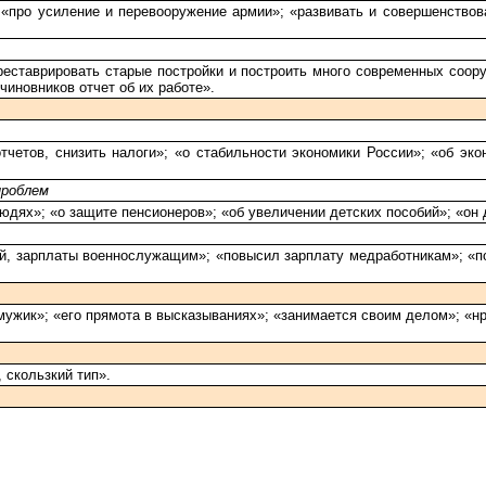
 «про усиление и перевооружение армии»; «развивать и совершенствов
ставрировать старые постройки и построить много современных соору
чиновников отчет об их работе».
четов, снизить налоги»; «о стабильности экономики России»; «об эк
проблем
людях»; «о защите пенсионеров»; «об увеличении детских пособий»; «он
й, зарплаты военнослужащим»; «повысил зарплату медработникам»; «п
мужик»; «его прямота в высказываниях»; «занимается своим делом»; «н
 скользкий тип».