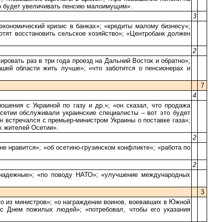
что будет увеличивать пенсию малоимущим».
3
кономический кризис в банках»; «кредиты малому бизнесу»;
отят восстановить сельское хозяйство»; «Центробанк должен
2
ровать раз в три года проезд на Дальний Восток и обратно»;
шей области жить лучше»; «что заботится о пенсионерах и
7
4
шения с Украиной по газу и др.»; «он сказал, что продажа
Осетии обслуживали украинские специалисты – вот это будет
н встречался с премьер-министром Украины о поставке газа»;
х жителей Осетии».
2
не нравится»; «об осетино-грузинском конфликте»; «работа по
2
гонадежные»; «по поводу НАТО»; «улучшение международных
3
-то из министров»; «о награждении воинов, воевавших в Южной
 с Днем пожилых людей»; «потребовал, чтобы его указания