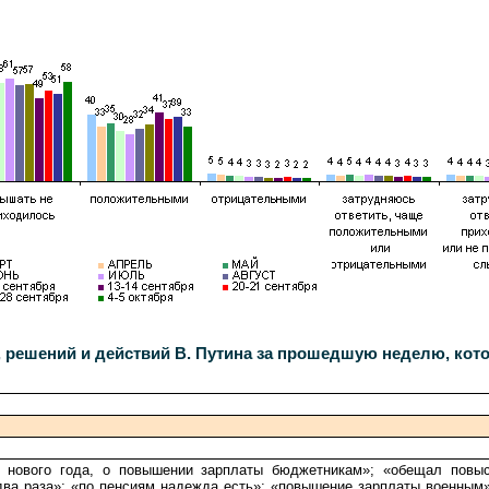
, решений и действий В. Путина за прошедшую неделю, кот
 с нового года, о повышении зарплаты бюджетникам»; «обещал повы
в два раза»; «по пенсиям надежда есть»; «повышение зарплаты военным