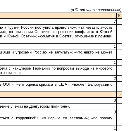
(в % от числа опрошенных)
10
7
ю к Грузии Россия поступила правильно»; «за независимость
ия»; «о признании Осетии»; «о решении конфликта в Южной
ии и Южной Осетии»; «события в Осетии, отношение к помощи
1
иями и угрозами Россию не запугать»; «что никто не может
1
реча с канцлером Германии по вопросам выхода из мирового
го кризиса».
2
в ООН»; «его оценка кризиса в США»; «насчет Белоруссии»;
9
3
щение учений на Донгузском полигоне».
3
оться с коррупцией»; «о борьбе со взятками»; «по поводу
1