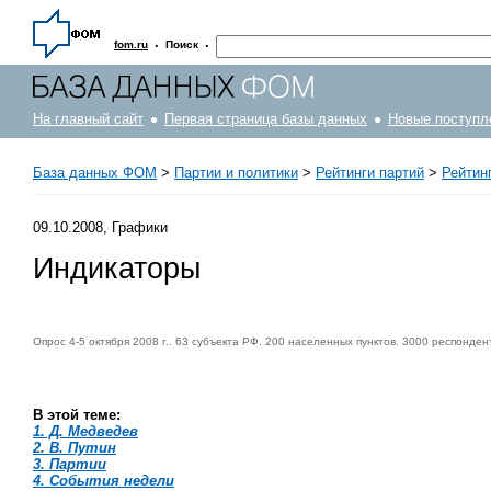
·
·
fom.ru
Поиск
На главный сайт
Первая страница базы данных
Новые поступл
База данных ФОМ
>
Партии и политики
>
Рейтинги партий
>
Рейтинг
09.10.2008, Графики
Индикаторы
Опрос 4-5 октября 2008 г.. 63 субъекта РФ. 200 населенных пунктов. 3000 респонден
В этой теме:
1. Д. Медведев
2. В. Путин
3. Партии
4. События недели