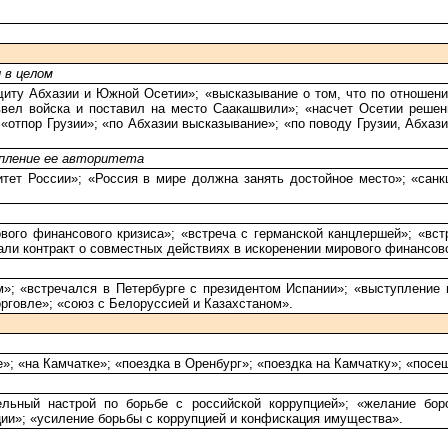
 в целом
щиту Абхазии и Южной Осетии»; «высказывание о том, что по отношени
вел войска и поставил на место Саакашвили»; «насчет Осетии решен
«отпор Грузии»; «по Абхазии высказывание»; «по поводу Грузии, Абхаз
епление ее авторитета
тет России»; «Россия в мире должна занять достойное место»; «санкц
вого финансового кризиса»; «встреча с германской канцлершей»; «вст
ли контракт о совместных действиях в искоренении мирового финансово
»; «встречался в Петербурге с президентом Испании»; «выступление 
орговле»; «союз с Белоруссией и Казахстаном».
; «на Камчатке»; «поездка в Оренбург»; «поездка на Камчатку»; «посе
ельный настрой по борьбе с российской коррупцией»; «желание бор
ции»; «усиление борьбы с коррупцией и конфискация имущества».