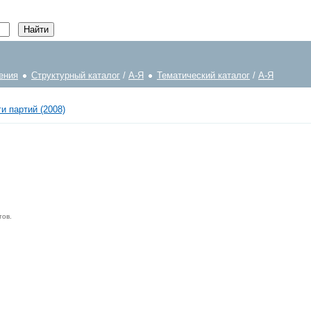
ения
Структурный каталог
/
А-Я
Тематический каталог
/
А-Я
и партий (2008)
тов.