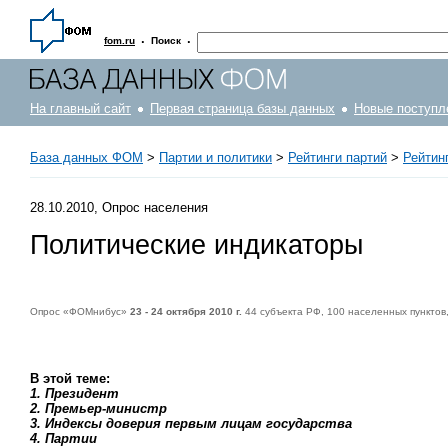
·
·
fom.ru
Поиск
На главный сайт
Первая страница базы данных
Новые поступл
База данных ФОМ
>
Партии и политики
>
Рейтинги партий
>
Рейтинг
28.10.2010, Опрос населения
Политические индикаторы
Опрос «ФОМнибус»
23 - 24 октября 2010 г.
44 субъекта РФ, 100 населенных пунктов
В этой теме:
1. Президент
2. Премьер-министр
3. Индексы доверия первым лицам государства
4. Партии