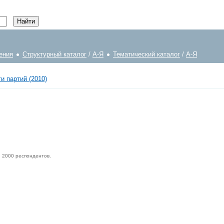
ения
Структурный каталог
/
А-Я
Тематический каталог
/
А-Я
и партий (2010)
, 2000 респондентов.