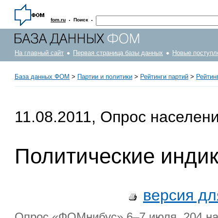
·
·
fom.ru
Поиск
На главный сайт
Первая страница базы данных
Новые поступл
База данных ФОМ
>
Партии и политики
>
Рейтинги партий
>
Рейтинг
11.08.2011, Опрос населен
Политические инди
версия дл
Опрос «ФОМнибус» 6–7 июля. 204 нас