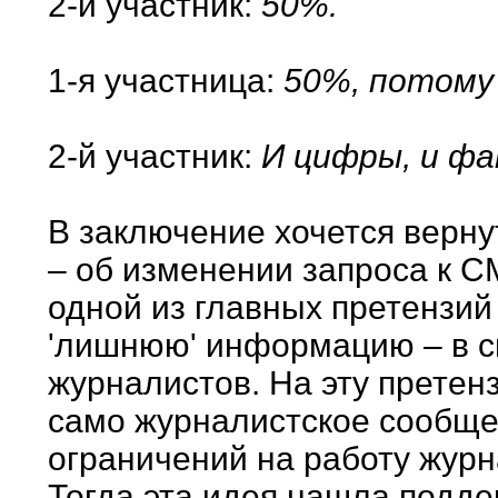
2-й участник:
50%.
1-я участница:
50%, потому
2-й участник:
И цифры, и фа
В заключение хочется вернут
– об изменении запроса к С
одной из главных претензий
'лишнюю' информацию – в си
журналистов. На эту претенз
само журналистское сообщес
ограничений на работу журн
Тогда эта идея нашла подде