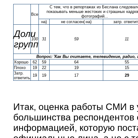
С тем, что в репортажах из Беслана следовал
показывать меньше жестоких и страшных кадро
Все
фотографий...
на)
не согласен(-на)
затр. ответи
Доли
100
31
59
11
групп
Вопрос: 'Как Вы считаете, телевидение, радио
Хорошо
62
59
64
55
Плохо
19
22
19
15
Затр.
19
19
17
29
ответить
Итак, оценка работы СМИ в
большинства респондентов с
информацией, которую пост