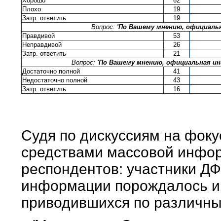
Хорошо
62
Плохо
19
Затр. ответить
19
Вопрос:
'По Вашему мнению, официальн
Правдивой
53
Неправдивой
26
Затр. ответить
21
Вопрос:
'По Вашему мнению, официальная ин
Достаточно полной
41
Недостаточно полной
43
Затр. ответить
16
Судя по дискуссиям на фокус
средствами массовой информ
респондентов: участники ДФ
информации порождалось и
приводившихся по различны