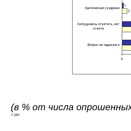
(в % от числа опрошенных
<;td>