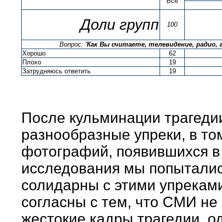
Все
Доли групп
100
Вопрос:
'Как Вы считаете, телевидение, радио,
Хорошо
62
Плохо
19
Затрудняюсь ответить
19
После кульминации трагеди
разнообразные упреки, в то
фотографий, появившихся в 
исследования мы попытались
солидарны с этими упрекам
согласны с тем, что СМИ не
жестокие кадры трагедии, о