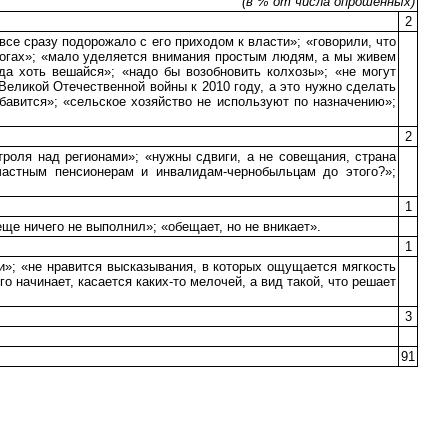
(в % от числа опрошенных)
2
все сразу подорожало с его приходом к власти»; «говорили, что
налогах»; «мало уделяется внимания простым людям, а мы живем
гда хоть вешайся»; «надо бы возобновить колхозы»; «не могут
Великой Отечественной войны к 2010 году, а это нужно сделать
обавится»; «сельское хозяйство не используют по назначению»;
2
троля над регионами»; «нужны сдвиги, а не совещания, страна
частным пенсионерам и инвалидам-чернобыльцам до этого?»;
1
еще ничего не выполнил»; «обещает, но не вникает».
1
и»; «не нравится высказывания, в которых ощущается мягкость
о начинает, касается каких-то мелочей, а вид такой, что решает
3
91