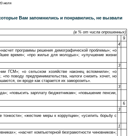
которые Вам запомнились и понравились, не вызвали
(в % от числа опрошенных)
9
4
 «насчет программы решения демографической проблемы»; «о
айшее время»; «про жилье для молодых»; «улучшение жизни
3
нии ГСМ»; «о сельском хозяйстве наконец вспомнили»; «о
 «по поводу предпринимательства, налоги снизить хочет, но
шаются, он вроде как старается их заморозить».
3
уда»; «повысить зарплату бюджетникам»; «повышение пенсии,
6
3
е тонкости»; «жесткие меры к коррупции»; «усилить борьбу с
1
вниках»; «насчет компьютерной безграмотности чиновников»;