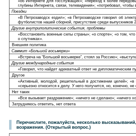
«об Интернете для госслужащих»; «переход к более передов
глубины Интернета, связи, телевидения»; «потребовал, чтобы 
Поездки
«В Петрозаводск ездил»; «в Петрозаводске говорил об элект
футболистов нашей сборной, присутствие среди выпускников 20
Другие внутриполитические события, проблемы
«Восстановить военные силы страны»; «о спорте»; «о том, чт
о спутниках».
Внешняя политика
Саммит «Большой восьмерки»
«Встреча на “Большой восьмерке”, стоял за Россию»; «выступ
Другие международные события
«Говорил, что найдет адекватный ответ не дипломатическим п
Другое
«Активный, молодой, решительный в достижении целей»; «в н
«серьезно относится к делу. У него получится, но, конечно, н
Нет таких
«Все вызывает раздражение»; «ничего не сделано»; «ничего х
Затрудняюсь ответить, нет ответа
Перечислите, пожалуйста, несколько высказываний
возражения. (Открытый вопрос.)