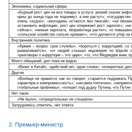
Экономика, социальная сфера
«Бурный рост цен на все товары и услуги, резкий скачек инфл
цены до конца года не поднимут, а они растут»; «государств
очень скудно»; «молодежь остается без пенсий»; «на бензин
остановить инфляцию, рост цен опережает рост зарплат»; «не
сейчас»; «низкая зарплата, безработица растет»; «о повышен
«сельское хозяйство сильно хромает»; «что делается упор на
Внутренняя политика
«Армия – возрос срок службы»; «бороться с коррупцией, со 
разваливается»; «от людей слышал недоверие по борьбе с
«разговоры о коррупции – это цирк»; «то, что Медведев внес 
Много обещаний, дел пока не видно
«Визит в Китай»; «действий нет, одни слова»; «конкретных дел
Другое
«Вообще не нравится, как он говорит, старается подражать 
характера и компромиссность»; «несамостоятелен»; «неприятное
глобальные проблемы»; «пляшет под дудку Путина, что Путин е
Нет таких
«Не было»; «отрицательных не слышала».
Затрудняюсь ответить, нет ответа
2. Премьер-министр