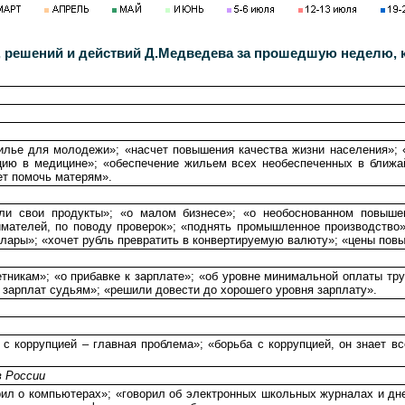
, решений и действий Д.Медведева за прошедшую неделю, 
илье для молодежи»; «насчет повышения качества жизни населения»;
ацию в медицине»; «обеспечение жильем всех необеспеченных в ближ
ет помочь матерям».
ыли свои продукты»; «о малом бизнесе»; «о необоснованном повыше
мателей, по поводу проверок»; «поднять промышленное производство»;
ллары»; «хочет рубль превратить в конвертируемую валюту»; «цены повы
никам»; «о прибавке к зарплате»; «об уровне минимальной оплаты тр
 зарплат судьям»; «решили довести до хорошего уровня зарплату».
с коррупцией – главная проблема»; «борьба с коррупцией, он знает вс
 России
рил о компьютерах»; «говорил об электронных школьных журналах и дне