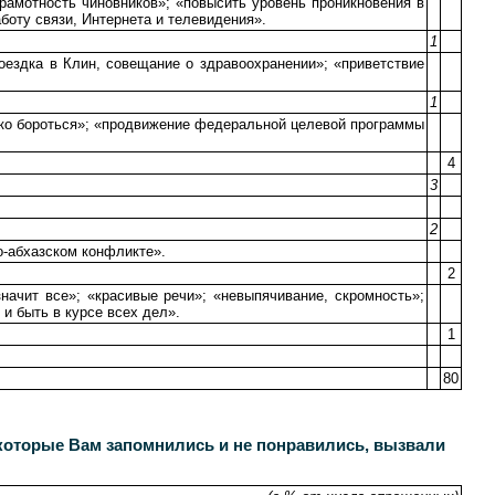
амотность чиновников»; «повысить уровень проникновения в
боту связи, Интернета и телевидения».
1
оездка в Клин, совещание о здравоохранении»; «приветствие
1
стко бороться»; «продвижение федеральной целевой программы
4
3
2
о-абхазском конфликте».
2
начит все»; «красивые речи»; «невыпячивание, скромность»;
 и быть в курсе всех дел».
1
80
которые Вам запомнились и не понравились, вызвали