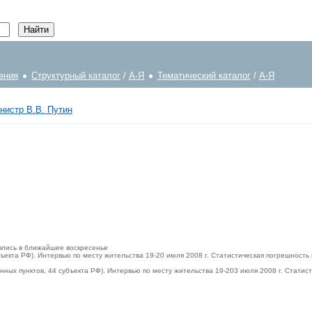
ения
Структурный каталог
/
А-Я
Тематический каталог
/
А-Я
нистр В.В. Путин
оялись в ближайшее воскресенье
бъекта РФ). Интервью по месту жительства 19-20 июля 2008 г. Статистическая погрешность
ных пунктов, 44 субъекта РФ). Интервью по месту жительства 19-203 июля 2008 г. Статис