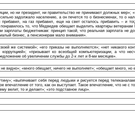
яции, но ни президент, ни правительство не принимают должных мер»; «
о сильно задолжало населению, а он печется то о бизнесменах, то о 
 прибавил, на газ прибавил, еще на свет осталось прибавить – и то
 понравилось то, что Медведев обещает выделить квартиры ветеранам 
ии зарплаты бюджетникам: принцип такой, что реальная зарплата не д
 малый бизнес, а пенсионерам мало внимания».
своей же системой»; «его приказы не выполняются»; «нет никакого кон
 коррупцией»; «призывает ко всеобщей компьютеризации, а что нес
предложение об увеличении службы до 2-х лет и 8-ми месяцев».
 не видно»; «много обещает, ничего не выполняет»; «обещает много, но 
Путину»; «выпячивает себя перед людьми и рисуется перед телеканалам
 впечатление от того, как он выступает. Такое впечатление, что не с тог
му велит, то и делает»; «это подставное лицо».