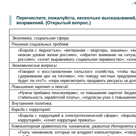
Перечислите, пожалуйста, несколько высказываний
возражений. (Открытый вопрос.)
Экономика, социальная сфера
Решение социальных проблем
«Борьба с бедностью»; «ветеранам – квартиры, машины»; «ж
низком уровне жизни россиян»; «обратил внимание на ситу
россиян»; «хочет выравнивать социальное неравенство»; «хоч
Экономические вопросы
«Говорил о восстановлении сельского хозяйства, чтобы б
сдерживание цен на топливо»; «по поводу честных предприни
будет ли это?»; «пора пересмотреть продавать ресурсы за до
Повышение зарплат и пенсий
«Нужна прибавка пенсионерам»; «о повышении зарплат бюджет
стабильность заработной платы»; «подписан указ о повышении
Внутренняя политика
Борьба с коррупцией
«Борьба с коррупцией в электротехнической сфере»; «борьба 
коррупцией»; «хочет коррупцию прижать».
Компьютерная грамотность чиновников, развитие Интернета в
«Гнать чиновников, которые не владеют компьютером»; «гово