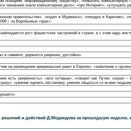
ым позициям, информационному обществу»; «повысить компьютерную гр
все чиновники знали компьютерное дело»; «про Интернет»; «улучшить ра
ронном правительстве»; «ездил в Мурманск»; «поездка в Карелию»; «п
08 г. на Воробьевых горах».
о наблюдается рост фашистских настроений в стране, и с этим надо же
ал в саммите, держался уверенно, достойно».
утем на размещение американских ракет в Европе»; «заявление о грузин
ем есть уверенность»; «все путевые»; «говорит как Путин: сказал – з
е сразу»; «умение оценить обстановку, умение общаться со всеми людьми
орошего».
, решений и действий Д.Медведева за прошедшую неделю, 