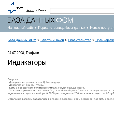
·
·
fom.ru
Поиск
На главный сайт
Первая страница базы данных
Новые поступл
База данных ФОМ
>
Власть и закон
>
Правительство
>
Премьер-ми
24.07.2008, Графики
Индикаторы
Вопросы
- Доверяют ли респонденты Д. Медведеву,
- Доверяют ли они В. Путину,
- Кому из российских политиков симпатизируют больше всего,
- За какую партию проголосовали бы, если бы выборы в Государственную думу сост
задавались в опросе с выборкой 3000 респондентов (200 населенных пунктов, 63 су
Остальные вопросы задавались в опросе с выборкой 1500 респондентов (100 населен