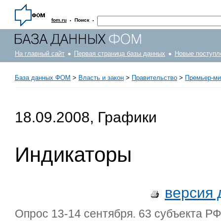
·
·
fom.ru
Поиск
На главный сайт
Первая страница базы данных
Новые поступл
База данных ФОМ
>
Власть и закон
>
Правительство
>
Премьер-ми
18.09.2008, Графики
Индикаторы
версия 
Опрос 13-14 сентября. 63 субъекта РФ