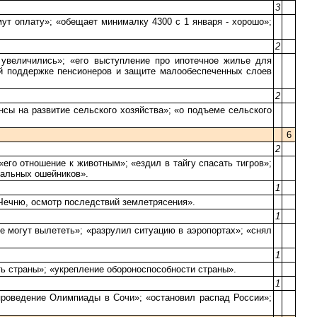
3
мут оплату»; «обещает минималку 4300 с 1 января - хорошо»;
2
 увеличились»; «его выступление про ипотечное жилье для
ой поддержке пенсионеров и защите малообеспеченных слоев
2
нсы на развитие сельского хозяйства»; «о подъеме сельского
6
2
его отношение к животным»; «ездил в тайгу спасать тигров»;
иальных ошейников».
1
 Чечню, осмотр последствий землетрясения».
1
е могут вылететь»; «разрулил ситуацию в аэропортах»; «снял
1
ь страны»; «укрепление обороноспособности страны».
1
 проведение Олимпиады в Сочи»; «остановил распад России»;