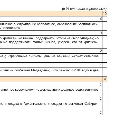
(в % от числа опрошенных)
10
4
цинское обслуживание бесплатное, образование бесплатное»;
ь населения».
3
 кризиса»; «о банках, поддержать, чтобы не было упадка»; «о
ание поддерживать малый бизнес, уберечь его от кризиса»;
2
е»; «требование снизить цены на бензин»; «хочет сельское
1
и пенсий пообещал Медведев»; «что пенсию к 2010 году в два
4
1
вание про коррупцию»; «о декларациях доходов родственников
1
»; «поездка в Архангельск»; «поездка по регионам Сибири»;
1