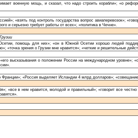
нимает военную мощь, и сказал, что надо строить корабли»; «о рефор
ией»; «взять под контроль государства вопрос авиаперевозок»; «говор
ого и серьезно требует работы от всех»; «политика в Чечне».
Грузии
Осетии, помощь для них»; «он в Южной Осетии хорошо людей поддер
»; «точка зрения о Грузии мне нравится»; «четкие и решительные дейст
 «его высказывания о положении России на международном уровне»; «он
сии».
во Франции»; «Россия выделяет Исландии 4 млрд долларов»; «совещани
я»; «все в нем нравится, молодой и правильный»; «говорит все честно 
равятся».