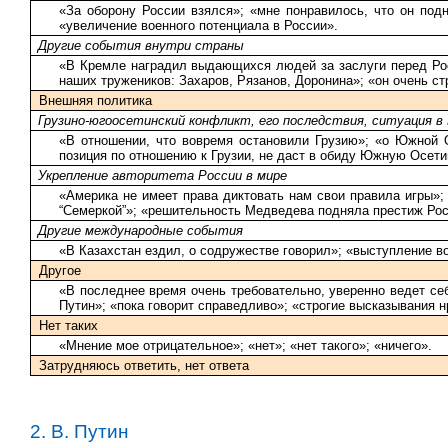
«За оборону России взялся»; «мне понравилось, что он под
«увеличение военного потенциала в России».
Другие события внутри страны
«В Кремле наградил выдающихся людей за заслуги перед Росс
наших тружеников: Захаров, Рязанов, Доронина»; «он очень стр
Внешняя политика
Грузино-югоосетинский конфликт, его последствия, ситуация в 
«В отношении, что вовремя остановили Грузию»; «о Южной 
позиция по отношению к Грузии, не даст в обиду Южную Осетию
Укрепление авторитета России в мире
«Америка не имеет права диктовать нам свои правила игры»;
“Семеркой”»; «решительность Медведева подняла престиж Рос
Другие международные события
«В Казахстан ездил, о содружестве говорил»; «выступление 
Другое
«В последнее время очень требовательно, уверенно ведет себ
Путин»; «пока говорит справедливо»; «строгие высказывания н
Нет таких
«Мнение мое отрицательное»; «нет»; «нет такого»; «ничего».
Затрудняюсь ответить, нет ответа
2. В. Путин