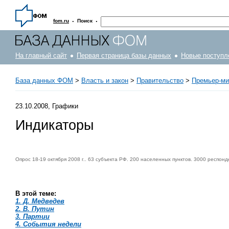
·
·
fom.ru
Поиск
На главный сайт
Первая страница базы данных
Новые поступл
База данных ФОМ
>
Власть и закон
>
Правительство
>
Премьер-ми
23.10.2008, Графики
Индикаторы
Опрос 18-19 октября 2008 г.. 63 субъекта РФ. 200 населенных пунктов. 3000 респонд
В этой теме:
1. Д. Медведев
2. В. Путин
3. Партии
4. События недели