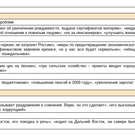
проблем
рил об увеличении рождаемости, выдаче сертификатов матерям»; «меди
«об отношении к пожилым людям»; «он за пенсионеров»; «улучшить жизн
 «кризис не затронет Россию»; «меры по предотвращению экономического
финансовом мировом кризисе, но у нас все будет нормально»; «обещ
с понедельника».
ии цен на бензин»; «про сельское хозяйство – проекты вводит хороши
во».
у бюджетникам»; «повышение пенсий в 2009 году»; «увеличение зарплат 
вызывают раздражения и сомнения. Верю, он это сделает»; «его высказы
с коррупцией».
ток, его поездка и речь»; «ездил на Дальний Восток, на севере был