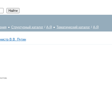
ения
Структурный каталог
/
А-Я
Тематический каталог
/
А-Я
нистр В.В. Путин
ентов.