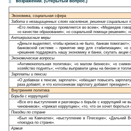
возражений. (Открытый вопрос.)
Экономика, социальная сфера
Забота о незащищенных слоях населения, решение социальных 
«Его любовь к народу проявляется во всем»; «Медведев гово
«о качестве образования»; «о социальной помощи решения»; 
Антикризисные меры
«Деньги выделяют, чтобы кризиса не было, банкам помогают»;
банковской системе – принятие мер для стабилизации»; «о 
«решение поддержать нашу экономику и банки, скупать акции 
Экономические вопросы
«Антимонопольная политика»; «о малом бизнесе»; «о снижен
хозяйство поднять»; «чтобы выправили цены на бензин и топли
Зарплаты и пенсии
«О добавках к пенсии, зарплате»; «обещает повысить зарплат
раза добавят, и что колхозникам зарплату добавит президент».
Внутренняя политика
Борьба с коррупцией
«Все его выступления и разговоры о борьбе с коррупцией не 
чиновников»; «прижал коррупцию»; «то, что он хочет бороться 
Поездки по стране
«Был на Камчатке»; «выступление в Плесецке»; «Дальний Вос
«поездка по стране».
Армия