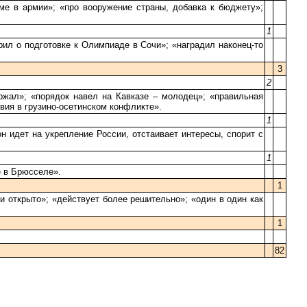
ме в армии»; «про вооружение страны, добавка к бюджету»;
1
ил о подготовке к Олимпиаде в Сочи»; «наградил наконец-то
3
2
жал»; «порядок навел на Кавказе – молодец»; «правильная
вия в грузино-осетинском конфликте».
1
 идет на укрепление России, отстаивает интересы, спорит с
1
е в Брюсселе».
1
и открыто»; «действует более решительно»; «один в один как
1
82