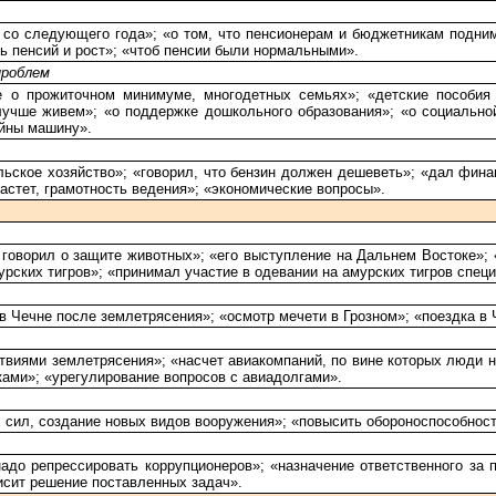
ся со следующего года»; «о том, что пенсионерам и бюджетникам подни
ь пенсий и рост»; «чтоб пенсии были нормальными».
проблем
е о прожиточном минимуме, многодетных семьях»; «детские пособия
лучше живем»; «о поддержке дошкольного образования»; «о социальн
йны машину».
льское хозяйство»; «говорил, что бензин должен дешеветь»; «дал фина
растет, грамотность ведения»; «экономические вопросы».
говорил о защите животных»; «его выступление на Дальнем Востоке»; «
рских тигров»; «принимал участие в одевании на амурских тигров спец
в Чечне после землетрясения»; «осмотр мечети в Грозном»; «поездка в
твиями землетрясения»; «насчет авиакомпаний, по вине которых люди н
ками»; «урегулирование вопросов с авиадолгами».
 сил, создание новых видов вооружения»; «повысить обороноспособност
 надо репрессировать коррупционеров»; «назначение ответственного за
висит решение поставленных задач».