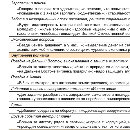
Зарплаты и пенсии
«Говорил о пенсии, что удвоится»; «о пенсиях, что повысят
«повышение с 1 января зарплаты бюджетникам»; «стабильност
Забота о незащищенных слоях населения, решение социальных 
«Будут индексировать материнский капитал»; «высказывани
молодых»; «жилье военным»; «здоровье нации»; «мы с ним 
населения»; «пообещал инвалидам Великой Отечественной во
Экономические вопросы
«Везде бензин дешевеет, а у нас…»; «выделение денег на се
хозяйства»; «об инфляции, о росте цен»; «уровень экономики 
Внутренняя политика
Поездка на Дальний Восток, высказывания о защите животных
«Борьба за защиту животных»; «был на природе со львенком, 
«на Дальнем Востоке тигренка подарили»; «надо защищать аму
Поездка в Чечню
«В Чечне смотрел, что натворило землетрясение»; «о помощи 
Действия в связи с задержками самолетов «Интер-авиа»
«Дал задание разобраться с задержками самолетов и последс
главного управляющего авиации из-за перебоев с авиаперевоз
Армия
«Добавили средства на оборону»; «модернизация вооруженных
Другие события внутри страны
«Борьба за чистоту рядов в партии»; «борьба с коррупцией,
«проводил совещания»; «твердо спрашивать с тех, от кого за