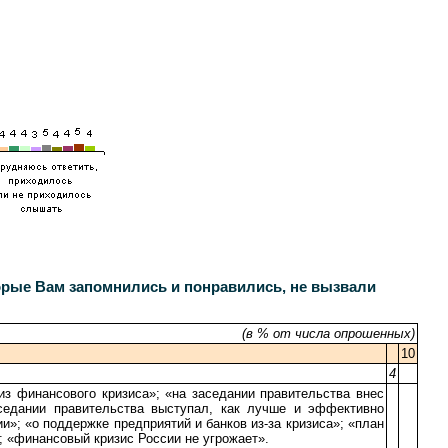
орые Вам запомнились и понравились, не вызвали
(в % от числа опрошенных)
10
4
з финансового кризиса»; «на заседании правительства внес
аседании правительства выступал, как лучше и эффективно
и»; «о поддержке предприятий и банков из-за кризиса»; «план
; «финансовый кризис России не угрожает».