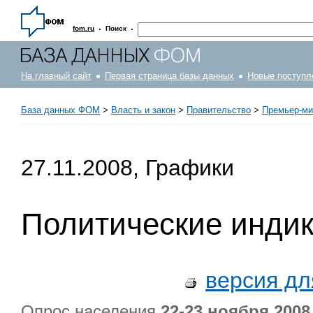
·
·
fom.ru
Поиск
На главный сайт
Первая страница базы данных
Новые поступл
База данных ФОМ
>
Власть и закон
>
Правительство
>
Премьер-ми
27.11.2008, Графики
Политические инди
версия дл
Опрос населения
22-23 ноября 2008 