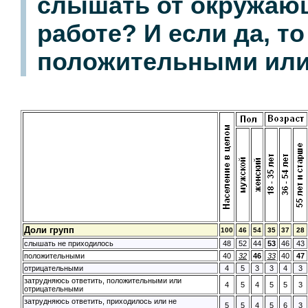
слышать от окружающ
работе? И если да, т
положительными или
Доли групп
100
46
54
35
37
28
слышать не приходилось
48
52
44
53
46
43
положительными
40
32
46
33
40
47
отрицательными
4
5
3
3
4
3
затрудняюсь ответить, положительными или
4
5
4
5
5
3
отрицательными
затрудняюсь ответить, приходилось или не
5
5
4
5
6
3