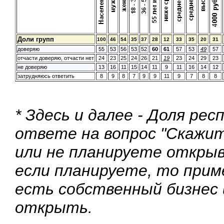
Доли групп
100
46
54
35
37
28
12
33
35
20
31
доверяю
55
53
56
53
52
60
61
57
53
49
57
отчасти доверяю, отчасти нет
24
23
25
24
26
21
19
23
24
29
23
не доверяю
13
16
11
15
14
11
9
11
16
14
12
затрудняюсь ответить
8
9
8
7
9
9
11
9
7
8
8
* Здесь и далее - Доля ре
ответе на вопрос "Скажи
или не планируете откры
если планируете, то приме
есть собственный бизнес 
открыть.