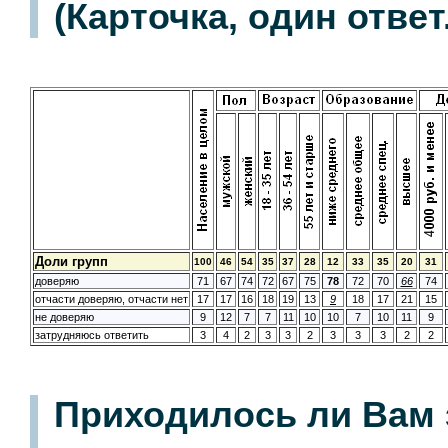
(Карточка, один ответ.
Доли групп
100
46
54
35
37
28
12
33
35
20
31
доверяю
71
67
74
72
67
75
78
72
70
66
74
отчасти доверяю, отчасти нет
17
17
16
18
19
13
9
18
17
21
15
не доверяю
9
12
7
7
11
10
10
7
10
11
9
затрудняюсь ответить
3
4
2
3
3
2
3
3
3
2
2
Приходилось ли Вам