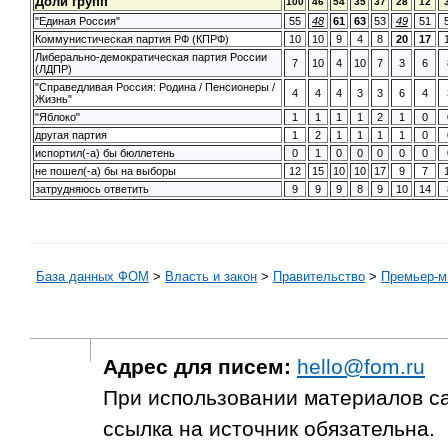
Доли групп
100
46
54
35
37
28
12
"Единая Россия"
55
48
61
63
53
49
51
Коммунистическая партия РФ (КПРФ)
10
10
9
4
8
20
17
Либерально-демократическая партия России
7
10
4
10
7
3
6
(ЛДПР)
"Справедливая Россия: Родина / Пенсионеры /
4
4
4
3
3
6
4
Жизнь"
"Яблоко"
1
1
1
1
2
1
0
другая партия
1
2
1
1
1
1
0
испортил(-а) бы бюллетень
0
1
0
0
0
0
0
не пошел(-а) бы на выборы
12
15
10
10
17
9
7
затрудняюсь ответить
9
9
9
8
9
10
14
База данных ФОМ
>
Власть и закон
>
Правительство
>
Премьер-м
Адрес для писем:
hello@fom.ru
При использовании материалов с
ссылка на источник обязательна.