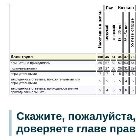
Доли групп
100
46
54
35
37
28
слышать не приходилось
55
57
52
57
53
54
положительными
29
27
30
26
31
29
отрицательными
7
7
7
8
7
6
затрудняюсь ответить, положительными или
5
5
5
5
4
6
отрицательными
затрудняюсь ответить, приходилось или не
5
4
5
3
6
5
приходилось слышать
Скажите, пожалуйста,
доверяете главе пра