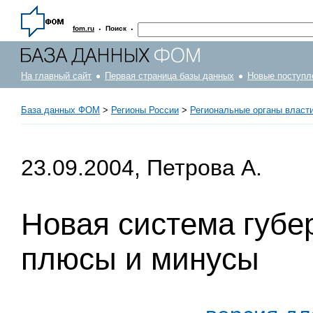
·
·
fom.ru
Поиск
На главный сайт
Первая страница базы данных
Новые поступл
База данных ФОМ
>
Регионы России
>
Региональные органы власт
23.09.2004, Петрова А.
Новая система губе
плюсы и минусы