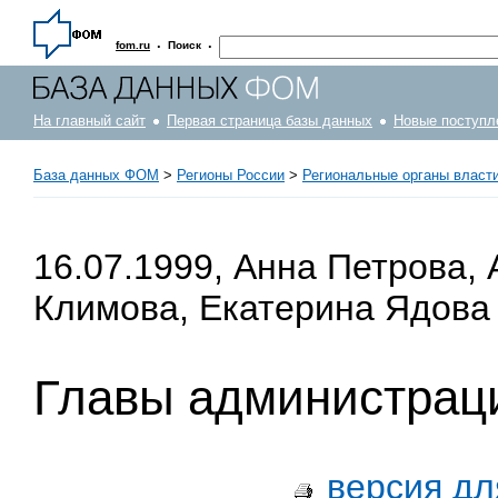
·
·
fom.ru
Поиск
На главный сайт
Первая страница базы данных
Новые поступл
База данных ФОМ
>
Регионы России
>
Региональные органы власт
16.07.1999, Анна Петрова,
Климова, Екатерина Ядова
Главы администрац
версия дл