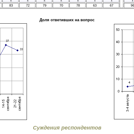
83
72
79
70
78
63
67
9
Доля ответивших на вопрос
Суждения респондентов