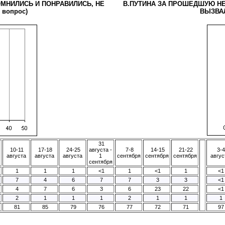
МНИЛИСЬ И ПОНРАВИЛИСЬ, НЕ
В.ПУТИНА ЗА ПРОШЕДШУЮ НЕ
вопрос)
ВЫЗВАЛ
31
10-11
17-18
24-25
августа -
7-8
14-15
21-22
3-4
августа
августа
августа
1
сентября
сентября
сентября
авгус
сентября
1
1
1
<1
1
<1
1
<1
7
4
6
7
7
3
3
<1
4
7
6
3
6
23
22
<1
2
1
1
1
2
1
1
1
81
85
79
76
77
72
71
97