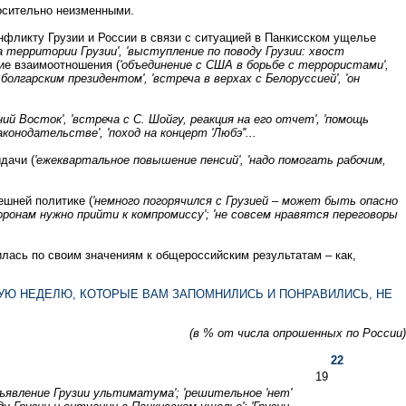
осительно неизменными.
нфликту Грузии и России в связи с ситуацией в Панкисском ущелье
 территории Грузии', 'выступление по поводу Грузии: хвост
ие взаимоотношения (
'объединение с США в борьбе с террористами',
 болгарским президентом', 'встреча в верхах с Белоруссией', 'он
ий Восток', 'встреча с С. Шойгу, реакция на его отчет', 'помощь
нодательстве', 'поход на концерт 'Любэ''...
дачи (
'ежеквартальное повышение пенсий', 'надо помогать рабочим,
ешней политике (
'немного погорячился с Грузией – может быть опасно
оронам нужно прийти к компромиссу'; 'не совсем нравятся переговоры
лась по своим значениям к общероссийским результатам – как,
УЮ НЕДЕЛЮ, КОТОРЫЕ ВАМ ЗАПОМНИЛИСЬ И ПОНРАВИЛИСЬ, НЕ
(в % от числа опрошенных по России)
22
19
бъявление Грузии ультиматума'; 'решительное 'нет'