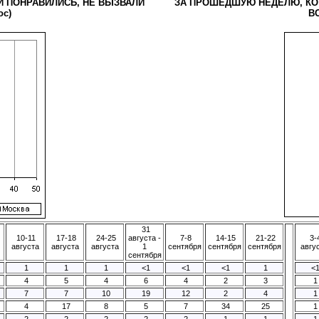
 ПОНРАВИЛИСЬ, НЕ ВЫЗВАЛИ
ЗА ПРОШЕДШУЮ НЕДЕЛЮ, КО
ос)
ВО
31
10-11
17-18
24-25
августа -
7-8
14-15
21-22
3-
августа
августа
августа
1
сентября
сентября
сентября
авгу
сентября
1
1
1
<1
<1
<1
1
<
4
5
4
6
4
2
3
1
7
7
10
19
12
2
4
1
4
17
8
5
7
34
25
1
2
2
2
2
2
1
1
1