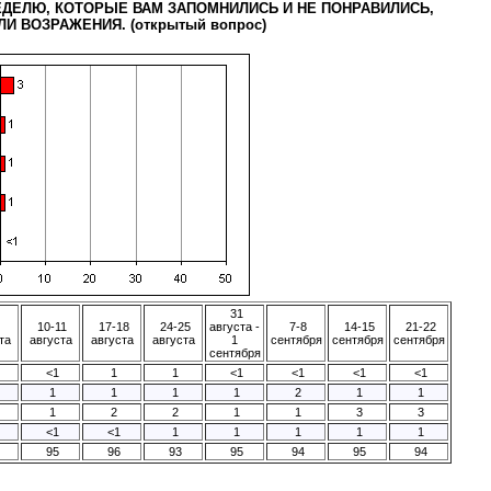
ДЕЛЮ, КОТОРЫЕ ВАМ ЗАПОМНИЛИСЬ И НЕ ПОНРАВИЛИСЬ,
И ВОЗРАЖЕНИЯ. (открытый вопрос)
31
10-11
17-18
24-25
августа -
7-8
14-15
21-22
та
августа
августа
августа
1
сентября
сентября
сентября
сентября
<1
1
1
<1
<1
<1
<1
1
1
1
1
2
1
1
1
2
2
1
1
3
3
<1
<1
1
1
1
1
1
95
96
93
95
94
95
94