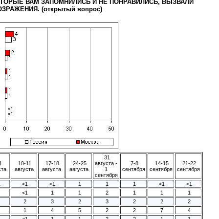
ТОРЫЕ ВАМ ЗАПОМНИЛИСЬ И НЕ ПОНРАВИЛИСЬ, ВЫЗВАЛИ
ЗРАЖЕНИЯ. (открытый вопрос)
31
4
10-11
17-18
24-25
августа -
7-8
14-15
21-22
ста
августа
августа
августа
1
сентября
сентября
сентября
сентября
1
<1
<1
1
1
1
<1
<1
<1
1
1
2
1
1
1
2
3
2
3
2
2
2
1
4
5
2
2
7
4
<1
1
1
2
2
1
1