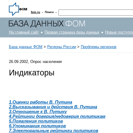
·
·
fom.ru
Поиск
На главный сайт
Первая страница базы данных
Новые поступл
База данных ФОМ
>
Регионы России
>
Проблемы регионов
26.09.2002, Опрос населения
Индикаторы
1.Оценки работы В. Путина
2.Высказывания и действия В. Путина
3.Отношение к В. Путину
4.Рейтинги доверия/недоверия политикам
5.Появления политиков
6.Упоминания политиков
7.Электоральные рейтинги политиков