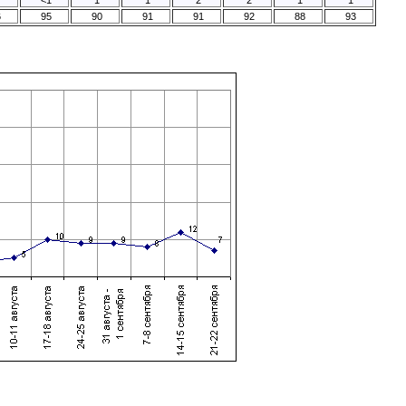
6
95
90
91
91
92
88
93