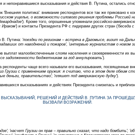
 и непонравившиеся высказывания и действия В. Путина, остались отн
 'Внешняя политика': внимание респондентов все так же приковано к ко
нкисском ущелье, о возможности силового решения проблемы Россией на
еварднадзе'
). Кроме того, опрошенные упоминали российско-американск
 Ираком'
) и контакты Президента РФ с лидерами других стран (
'беседа с
 В. Путина:
'поездки по регионам – встреча в Дагомысе, визит на Дальн
авших от наводнений и пожаров', 'интервью журналистам о новом зако
в выплат малообеспеченным слоям населения и своевременности их вы
все задолженности бюджетникам за год аннулировать'
).
а респонденты чаще всего называли его высказывания, посвященные вн
 из Грузии с применением оружия: я считаю, что в этом деле обеим ст
ые деньги, правительство'; 'пляшет под американскую дудку'
).
авившихся высказываниях и действиях Президента снизилась и приблизи
 ВЫСКАЗЫВАНИЙ, РЕШЕНИЙ И ДЕЙСТВИЙ В. ПУТИНА ЗА ПРОШЕДШ
ВЫЗВАЛИ ВОЗРАЖЕНИЙ.
'; 'насчет Грузии он прав – правильно сказал, что надо бомбить'; 'о