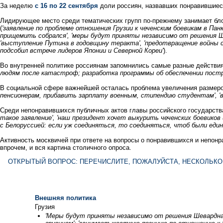
За неделю
с 16 по 22 сентября
доли россиян, назвавших понравившиеся
Лидирующее место среди тематических групп по-прежнему занимает блок
(
'заявление по проблеме отношения Грузии к чеченским боевикам в Па
прищемить собрался', 'меры будут приняты независимо от решения Ш
'выступление Путина в годовщину теракта', 'предотвращение войны с
подсобил встрече лидеров Японии и Северной Кореи'
).
Во внутренней политике россиянам запомнились самые разные действия
людям после катастроф; разработка программы об обеспечении пострад
В социальной сфере важнейшей осталась проблема увеличения размеро
пенсионерам, прибавить зарплату военным, стипендию студентам', '
Среди непонравившихся публичных актов главы российского государств
такое заявление', 'наш президент хочет выкурить чеченских боевиков
с Белоруссией: если уж соединяться, то соединяться, чтоб были един
Активность москвичей при ответе на вопросы о понравившихся и непонр
впрочем, и вся картина столичного опроса.
ОТКРЫТЫЙ ВОПРОС: ПЕРЕЧИСЛИТЕ, ПОЖАЛУЙСТА, НЕСКОЛЬКО
Внешняя политика
Грузия
'Меры будут приняты независимо от решения Шеварднадзе