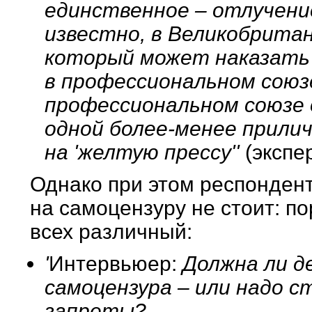
единственное – отлучени
известно, в Великобрита
который может наказать 
в профессиональном союзе
профессиональном союзе 
одной более-менее прилич
на 'желтую прессу''
(экспер
Однако при этом респондент
на самоцензуру не стоит: п
всех различный:
'
Интервьюер:
Должна ли д
самоцензура – или надо 
запреты?