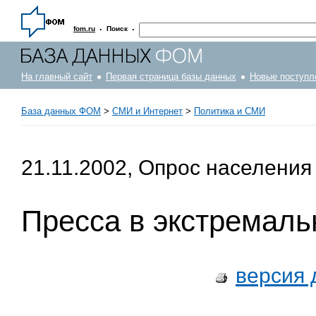
·
·
fom.ru
Поиск
На главный сайт
Первая страница базы данных
Новые поступл
База данных ФОМ
>
СМИ и Интернет
>
Политика и СМИ
21.11.2002, Опрос населения
Пресса в экстремаль
версия 