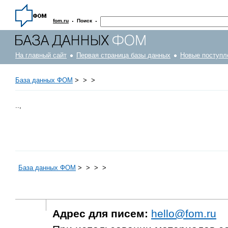
·
·
fom.ru
Поиск
На главный сайт
Первая страница базы данных
Новые поступл
База данных ФОМ
>
>
>
..,
База данных ФОМ
>
>
>
>
Адрес для писем:
hello@fom.ru