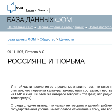
·
·
fom.ru
Поиск
На главный сайт
Первая страница базы данных
Новые поступл
База данных ФОМ
>
Общество
>
Ценности
09.11.1997, Петрова А.С.
РОССИЯНЕ И ТЮРЬМА
У пятой части населения есть реальные знания о том, что такое
считают, что тюремная культура, законы, язык составляют неот
из СМИ и книг. Об этом же интересе говорит и тот факт, что р
телепередач).
Отсюда следует вывод, что нельзя не говорить о данной проблеме
государственном уровне, имеет слабое отношение к тому, что во