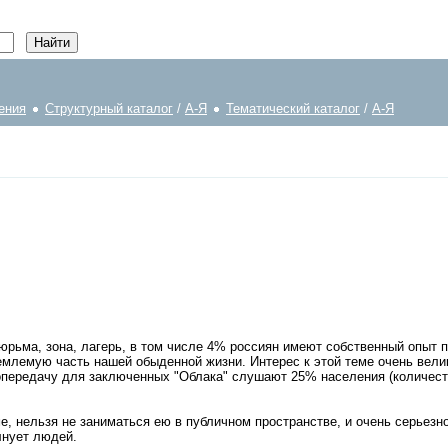
ения
Структурный каталог
/
А-Я
Тематический каталог
/
А-Я
 тюрьма, зона, лагерь, в том числе 4% россиян имеют собственный опыт
ъемлемую часть нашей обыденной жизни. Интерес к этой теме очень вел
адиопередачу для заключенных "Облака" слушают 25% населения (количе
, нельзя не заниматься ею в публичном пространстве, и очень серьезно
лнует людей.