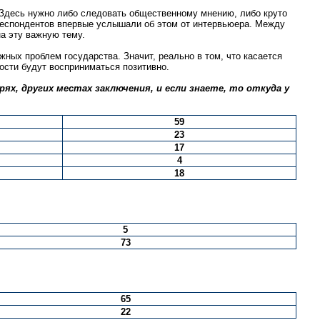
. Здесь нужно либо следовать общественному мнению, либо круто
респондентов впервые услышали об этом от интервьюера. Между
а эту важную тему.
жных проблем государства. Значит, реально в том, что касается
ости будут восприниматься позитивно.
рях, других местах заключения, и если знаете, то откуда у
59
23
17
4
18
5
73
65
22