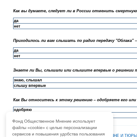
Как вы думаете, следует ли в России отменить смертную
да
нет
Приходилось ли вам слышать по радио передачу "Облака" 
да
нет
Знаете ли Вы, слышали или слышите впервые о решении 
знаю, слышал
слышу впервые
Как Вы относитесь к этому решению – одобряете его или
одобряю
не одобряю
Фонд Общественное Мнение использует
файлы «cookie» с целью персонализации
сервисов и повышения удобства пользования
База данных ФОМ
>
Общество
>
Ценности
>
РОССИЯНЕ И ТЮР