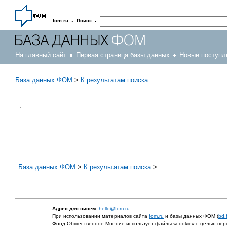
·
·
fom.ru
Поиск
На главный сайт
Первая страница базы данных
Новые поступл
База данных ФОМ
>
К результатам поиска
..,
База данных ФОМ
>
К результатам поиска
>
Адрес для писем:
hello@fom.ru
При использовании материалов сайта
fom.ru
и базы данных ФОМ (
bd.
Фонд Общественное Мнение использует файлы «cookie» с целью перс