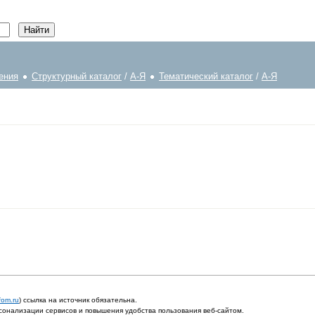
ения
Структурный каталог
/
А-Я
Тематический каталог
/
А-Я
fom.ru
) ссылка на источник обязательна.
онализации сервисов и повышения удобства пользования веб-сайтом.