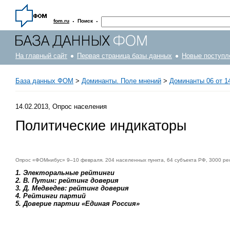
·
·
fom.ru
Поиск
На главный сайт
Первая страница базы данных
Новые поступл
База данных ФОМ
>
Доминанты. Поле мнений
>
Доминанты 06 от 14
14.02.2013, Опрос населения
Политические индикаторы
Опрос «ФОМнибус» 9–10 февраля. 204 населенных пункта, 64 субъекта РФ, 3000 ре
1. Электоральные рейтинги
2. В. Путин: рейтинг доверия
3. Д. Медведев: рейтинг доверия
4. Рейтинги партий
5. Доверие партии «Единая Россия»