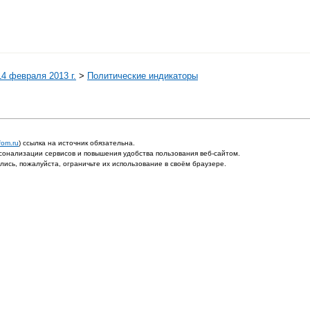
4 февраля 2013 г.
>
Политические индикаторы
fom.ru
) ссылка на источник обязательна.
онализации сервисов и повышения удобства пользования веб-сайтом.
ись, пожалуйста, ограничьте их использование в своём браузере.