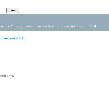
ения
Структурный каталог
/
А-Я
Тематический каталог
/
А-Я
 февраля 2013 г.
спондентов.