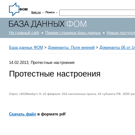
·
·
fom.ru
Поиск
На главный сайт
Первая страница базы данных
Новые поступл
База данных ФОМ
>
Доминанты. Поле мнений
>
Доминанты 06 от 14
14.02.2013, Протестные настроения
Протестные настроения
Опрос «ФОМнибус» 9–10 февраля. 204 населенных пункта, 64 субъекта РФ, 3000 ре
Скачать файл
в формате pdf