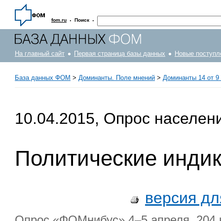
·
·
fom.ru
Поиск
На главный сайт
Первая страница базы данных
Новые поступл
База данных ФОМ
>
Доминанты. Поле мнений
>
Доминанты 14 от 9 
10.04.2015, Опрос населен
Политические инди
версия дл
Опрос «ФОМнибус» 4–5 апреля. 204 н