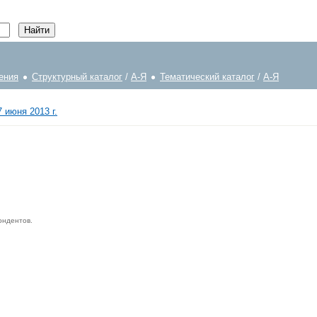
ения
Структурный каталог
/
А-Я
Тематический каталог
/
А-Я
 июня 2013 г.
ондентов.