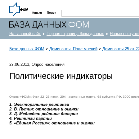
·
·
fom.ru
Поиск
На главный сайт
Первая страница базы данных
Новые поступл
База данных ФОМ
>
Доминанты. Поле мнений
>
Доминанты 25 от 27
27.06.2013, Опрос населения
Политические индикаторы
Опрос «ФОМнибус» 22–23 июня. 204 населенных пункта, 64 субъекта РФ, 3000 респ
1. Электоральные рейтинги
2. В. Путин: отношение и оценки
3. Д. Медведев: рейтинг доверия
4. Рейтинги партий
5. «Единая Россия»: отношение и оценки