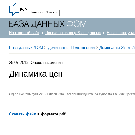
·
·
fom.ru
Поиск
На главный сайт
Первая страница базы данных
Новые поступл
База данных ФОМ
>
Доминанты. Поле мнений
>
Доминанты 29 от 25
25.07.2013, Опрос населения
Динамика цен
Опрос «ФОМнибус» 20–21 июля. 204 населенных пункта, 64 субъекта РФ, 3000 респ
Скачать файл
в формате pdf