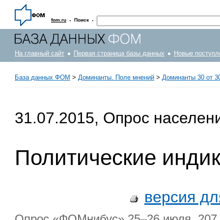
·
·
fom.ru
Поиск
На главный сайт
Первая страница базы данных
Новые поступл
База данных ФОМ
>
Доминанты. Поле мнений
>
Доминанты 30 от 30
31.07.2015, Опрос населен
Политические инди
версия дл
Опрос «ФОМнибус» 25–26 июля. 207 