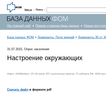
·
·
fom.ru
Поиск
На главный сайт
Первая страница базы данных
Новые поступл
База данных ФОМ
>
Доминанты. Поле мнений
>
Доминанты 30 от 30
31.07.2015, Опрос населения
Настроение окружающих
Опрос «ФОМнибус» 25–26 июля. 207 населенных пунктов, 73 субъекта РФ, 3000 рес
Скачать файл
в формате pdf