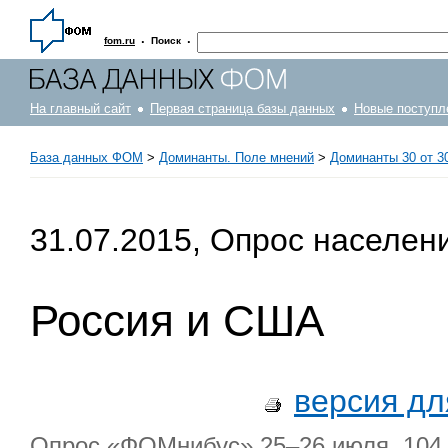
·
·
fom.ru
Поиск
На главный сайт
Первая страница базы данных
Новые поступл
База данных ФОМ
>
Доминанты. Поле мнений
>
Доминанты 30 от 30
31.07.2015, Опрос населен
Россия и США
версия дл
Опрос «ФОМнибус» 25–26 июля. 104 н