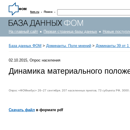
·
·
fom.ru
Поиск
На главный сайт
Первая страница базы данных
Новые поступл
База данных ФОМ
>
Доминанты. Поле мнений
>
Доминанты 39 от 1 
02.10.2015, Опрос населения
Динамика материального полож
Опрос «ФОМнибус» 26–27 сентября. 207 населенных пунктов, 73 субъекта РФ, 3000
Скачать файл
в формате pdf