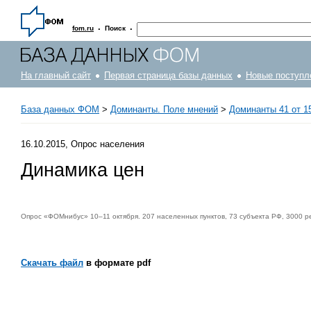
·
·
fom.ru
Поиск
На главный сайт
Первая страница базы данных
Новые поступл
База данных ФОМ
>
Доминанты. Поле мнений
>
Доминанты 41 от 15
16.10.2015, Опрос населения
Динамика цен
Опрос «ФОМнибус» 10–11 октября. 207 населенных пунктов, 73 субъекта РФ, 3000 р
Скачать файл
в формате pdf