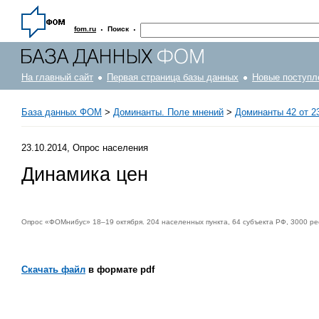
·
·
fom.ru
Поиск
На главный сайт
Первая страница базы данных
Новые поступл
База данных ФОМ
>
Доминанты. Поле мнений
>
Доминанты 42 от 23
23.10.2014, Опрос населения
Динамика цен
Опрос «ФОМнибус» 18–19 октября. 204 населенных пункта, 64 субъекта РФ, 3000 ре
Скачать файл
в формате pdf