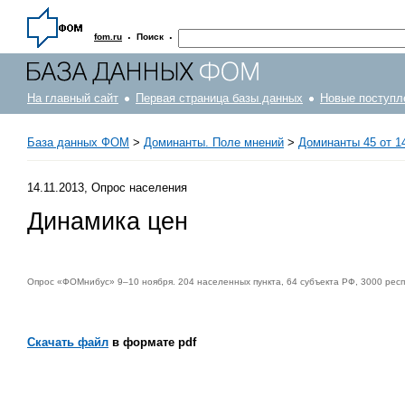
·
·
fom.ru
Поиск
На главный сайт
Первая страница базы данных
Новые поступл
База данных ФОМ
>
Доминанты. Поле мнений
>
Доминанты 45 от 14
14.11.2013, Опрос населения
Динамика цен
Опрос «ФОМнибус» 9–10 ноября. 204 населенных пункта, 64 субъекта РФ, 3000 рес
Скачать файл
в формате pdf