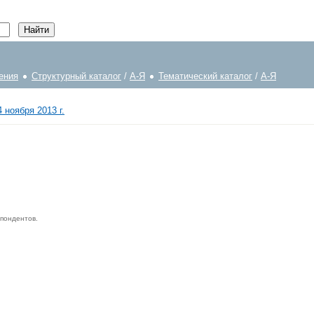
ения
Структурный каталог
/
А-Я
Тематический каталог
/
А-Я
 ноября 2013 г.
спондентов.