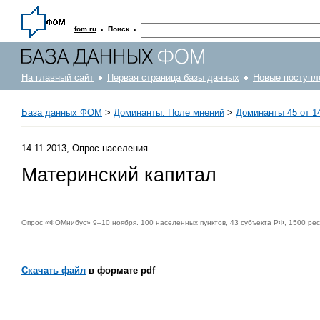
·
·
fom.ru
Поиск
На главный сайт
Первая страница базы данных
Новые поступл
База данных ФОМ
>
Доминанты. Поле мнений
>
Доминанты 45 от 14
14.11.2013, Опрос населения
Материнский капитал
Опрос «ФОМнибус» 9–10 ноября. 100 населенных пунктов, 43 субъекта РФ, 1500 ре
Скачать файл
в формате pdf