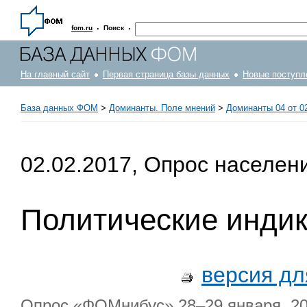
·
·
fom.ru
Поиск
На главный сайт
Первая страница базы данных
Новые поступл
База данных ФОМ
>
Доминанты. Поле мнений
>
Доминанты 04 от 0
02.02.2017, Опрос населен
Политические инди
версия дл
Опрос «ФОМнибус» 28–29 января. 207