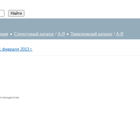
ения
Структурный каталог
/
А-Я
Тематический каталог
/
А-Я
 февраля 2013 г.
еспондентов.