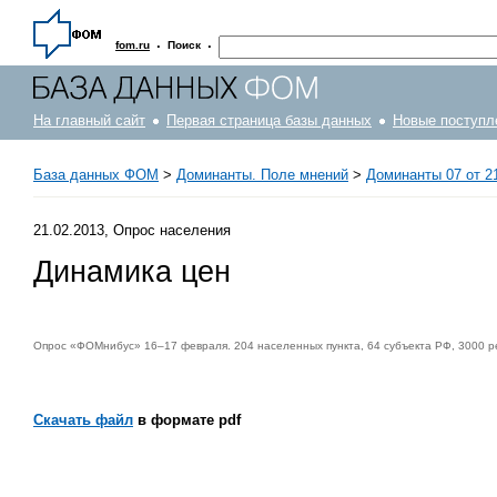
·
·
fom.ru
Поиск
На главный сайт
Первая страница базы данных
Новые поступл
База данных ФОМ
>
Доминанты. Поле мнений
>
Доминанты 07 от 21
21.02.2013, Опрос населения
Динамика цен
Опрос «ФОМнибус» 16–17 февраля. 204 населенных пункта, 64 субъекта РФ, 3000 р
Скачать файл
в формате pdf