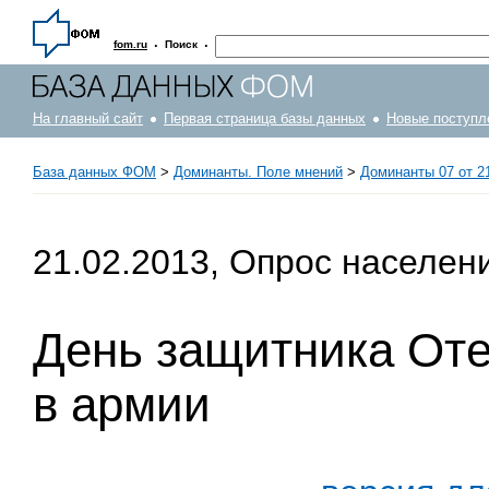
·
·
fom.ru
Поиск
На главный сайт
Первая страница базы данных
Новые поступл
База данных ФОМ
>
Доминанты. Поле мнений
>
Доминанты 07 от 21
21.02.2013, Опрос населен
День защитника Оте
в армии