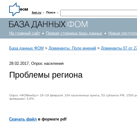
·
·
fom.ru
Поиск
На главный сайт
Первая страница базы данных
Новые поступл
База данных ФОМ
>
Доминанты. Поле мнений
>
Доминанты 07 от 2
28.02.2017, Опрос населения
Проблемы региона
Опрос «ФОМнибус» 18–19 февраля. 104 населенных пункта, 53 субъекта РФ, 1500 р
превышает 3,6%.
Скачать файл
в формате pdf