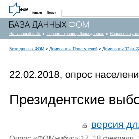
·
·
fom.ru
Поиск
На главный сайт
Первая страница базы данных
Новые поступл
База данных ФОМ
>
Доминанты. Поле мнений
>
Доминанты 07 от 2
22.02.2018, опрос населен
Президентские выб
версия дл
Опрос «ФОМнибус» 17–18 февраля. 2