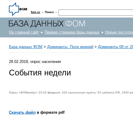
·
·
fom.ru
Поиск
На главный сайт
Первая страница базы данных
Новые поступл
База данных ФОМ
>
Доминанты. Поле мнений
>
Доминанты 08 от 2
28.02.2019, опрос населения
События недели
Опрос «ФОМнибус» 23-24 февраля. 104 населенных пункта, 53 субъекта РФ, 1500 р
Скачать файл
в формате pdf