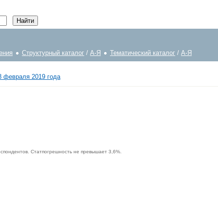
ения
Структурный каталог
/
А-Я
Тематический каталог
/
А-Я
8 февраля 2019 года
еспондентов. Статпогрешность не превышает 3,6%.