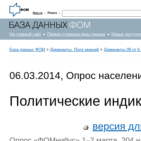
·
·
fom.ru
Поиск
На главный сайт
Первая страница базы данных
Новые поступл
База данных ФОМ
>
Доминанты. Поле мнений
>
Доминанты 09 от 6 
06.03.2014, Опрос населен
Политические инди
версия дл
Опрос «ФОМнибус» 1–2 марта. 204 на