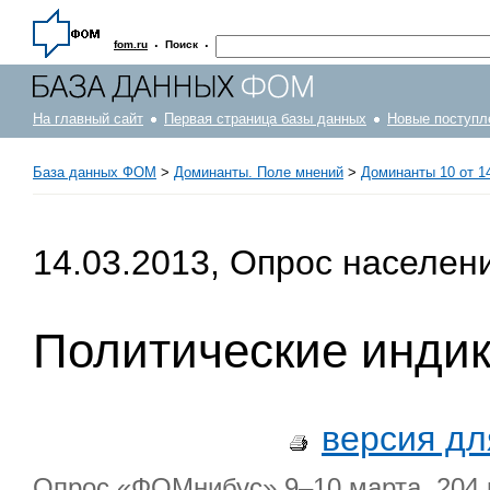
·
·
fom.ru
Поиск
На главный сайт
Первая страница базы данных
Новые поступл
База данных ФОМ
>
Доминанты. Поле мнений
>
Доминанты 10 от 14
14.03.2013, Опрос населен
Политические инди
версия дл
Опрос «ФОМнибус» 9–10 марта. 204 н