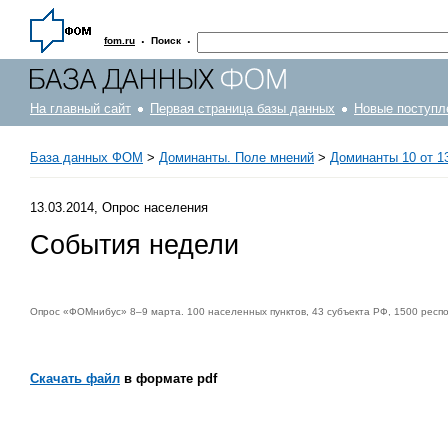
·
·
fom.ru
Поиск
На главный сайт
Первая страница базы данных
Новые поступл
База данных ФОМ
>
Доминанты. Поле мнений
>
Доминанты 10 от 13
13.03.2014, Опрос населения
События недели
Опрос «ФОМнибус» 8–9 марта. 100 населенных пунктов, 43 субъекта РФ, 1500 респ
Скачать файл
в формате pdf