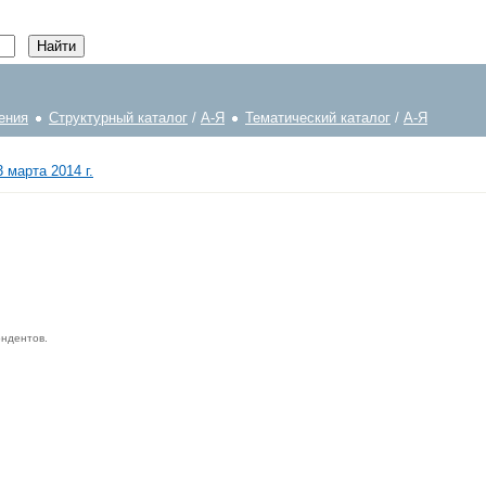
ения
Структурный каталог
/
А-Я
Тематический каталог
/
А-Я
 марта 2014 г.
ондентов.