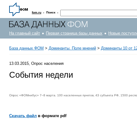
·
·
fom.ru
Поиск
На главный сайт
Первая страница базы данных
Новые поступл
База данных ФОМ
>
Доминанты. Поле мнений
>
Доминанты 10 от 12
13.03.2015, Опрос населения
События недели
Опрос «ФОМнибус» 7–8 марта. 100 населенных пунктов, 43 субъекта РФ, 1500 респ
Скачать файл
в формате pdf