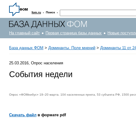
·
·
fom.ru
Поиск
На главный сайт
Первая страница базы данных
Новые поступл
База данных ФОМ
>
Доминанты. Поле мнений
>
Доминанты 11 от 24
25.03.2016, Опрос населения
События недели
Опрос «ФОМнибус» 19–20 марта. 104 населенных пункта, 53 субъекта РФ, 1500 рес
Скачать файл
в формате pdf