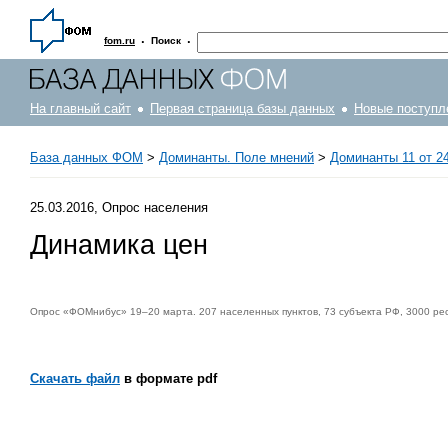
·
·
fom.ru
Поиск
На главный сайт
Первая страница базы данных
Новые поступл
База данных ФОМ
>
Доминанты. Поле мнений
>
Доминанты 11 от 24
25.03.2016, Опрос населения
Динамика цен
Опрос «ФОМнибус» 19–20 марта. 207 населенных пунктов, 73 субъекта РФ, 3000 ре
Скачать файл
в формате pdf