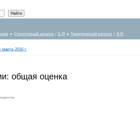
ения
Структурный каталог
/
А-Я
Тематический каталог
/
А-Я
 марта 2016 г.
ии: общая оценка
ондентов.