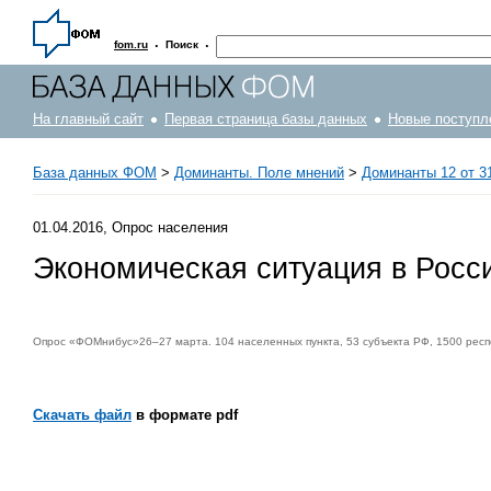
·
·
fom.ru
Поиск
На главный сайт
Первая страница базы данных
Новые поступл
База данных ФОМ
>
Доминанты. Поле мнений
>
Доминанты 12 от 31
01.04.2016, Опрос населения
Экономическая ситуация в Росс
Опрос «ФОМнибус»26–27 марта. 104 населенных пункта, 53 субъекта РФ, 1500 респ
Скачать файл
в формате pdf