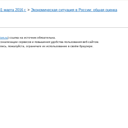
1 марта 2016 г.
>
Экономическая ситуация в России: общая оценка
fom.ru
) ссылка на источник обязательна.
онализации сервисов и повышения удобства пользования веб-сайтом.
ись, пожалуйста, ограничьте их использование в своём браузере.