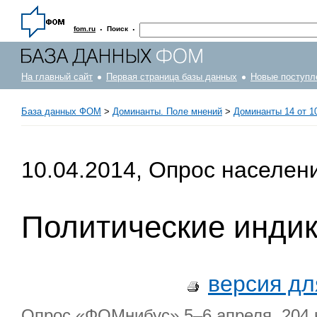
·
·
fom.ru
Поиск
На главный сайт
Первая страница базы данных
Новые поступл
База данных ФОМ
>
Доминанты. Поле мнений
>
Доминанты 14 от 10
10.04.2014, Опрос населен
Политические инди
версия дл
Опрос «ФОМнибус» 5–6 апреля. 204 н