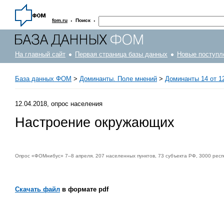
·
·
fom.ru
Поиск
На главный сайт
Первая страница базы данных
Новые поступл
База данных ФОМ
>
Доминанты. Поле мнений
>
Доминанты 14 от 1
12.04.2018, опрос населения
Настроение окружающих
Опрос «ФОМнибус» 7–8 апреля. 207 населенных пунктов, 73 субъекта РФ, 3000 респ
Скачать файл
в формате pdf