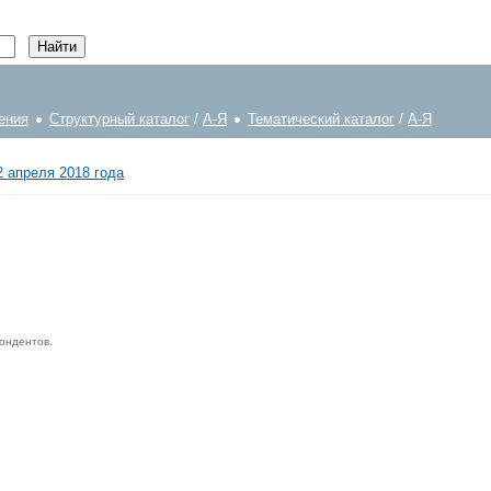
ения
Структурный каталог
/
А-Я
Тематический каталог
/
А-Я
2 апреля 2018 года
ондентов.