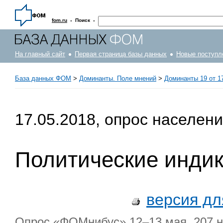
·
·
fom.ru
Поиск
На главный сайт
Первая страница базы данных
Новые поступл
База данных ФОМ
>
Доминанты. Поле мнений
>
Доминанты 19 от 1
17.05.2018, опрос населен
Политические инди
версия дл
Опрос «ФОМнибус» 12–13 мая. 207 на