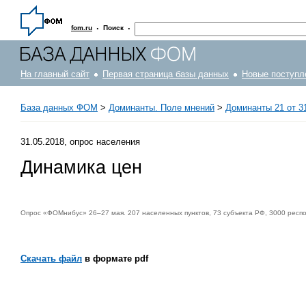
·
·
fom.ru
Поиск
На главный сайт
Первая страница базы данных
Новые поступл
База данных ФОМ
>
Доминанты. Поле мнений
>
Доминанты 21 от 3
31.05.2018, опрос населения
Динамика цен
Опрос «ФОМнибус» 26–27 мая. 207 населенных пунктов, 73 субъекта РФ, 3000 респ
Скачать файл
в формате pdf