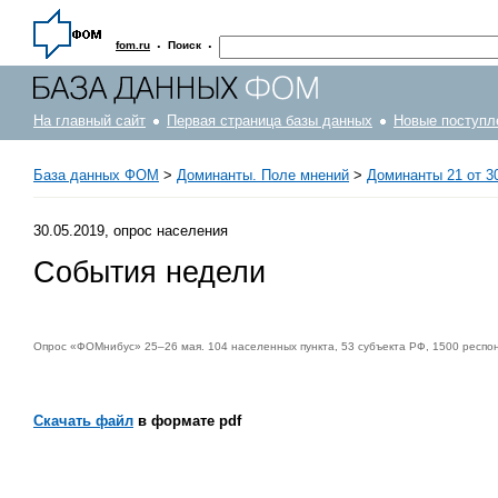
·
·
fom.ru
Поиск
На главный сайт
Первая страница базы данных
Новые поступл
База данных ФОМ
>
Доминанты. Поле мнений
>
Доминанты 21 от 3
30.05.2019, опрос населения
События недели
Опрос «ФОМнибус» 25–26 мая. 104 населенных пункта, 53 субъекта РФ, 1500 респо
Скачать файл
в формате pdf