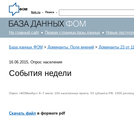
·
·
fom.ru
Поиск
На главный сайт
Первая страница базы данных
Новые поступл
База данных ФОМ
>
Доминанты. Поле мнений
>
Доминанты 23 от 11
16.06.2015, Опрос населения
События недели
Опрос «ФОМнибус» 6–7 июня. 104 населенных пункта, 53 субъекта РФ, 1500 респон
Скачать файл
в формате pdf